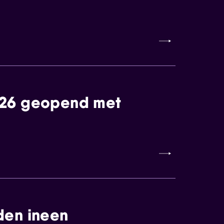
026 geopend met
den ineen