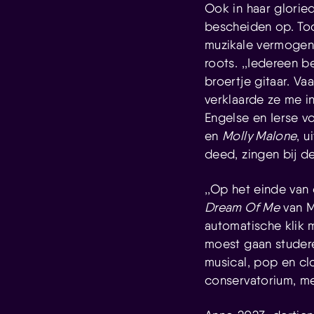
Ook in haar glorie
bescheiden op. Toc
muzikale vermogen.
roots. ,,Iedereen b
broertje gitaar. Va
verklaarde ze me i
Engelse en Ierse vo
en
Molly Malone
, u
deed, zingen bij d
,,Op het einde van
Dream Of Me
van M
automatische klik m
moest gaan studere
musical, pop en cl
conservatorium, me