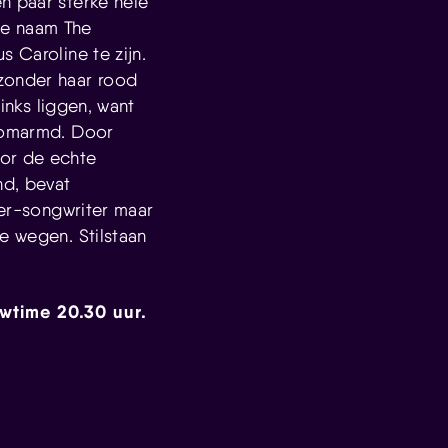
n paar sterke hele
de naam The
 Caroline te zijn.
 zonder haar rood
links liggen, want
s omarmd. Door
oor de echte
end, bevat
ger-songwriter maar
e wegen. Stilstaan
owtime 20.30 uur.