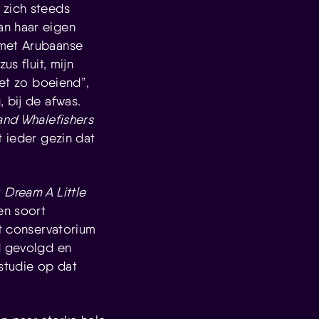
 zich steeds
an haar eigen
 met Arubaanse
s fluit, mijn
iet zo boeiend”,
 bij de afwas.
and Whalefishers
t ieder gezin dat
r
Dream A Little
en soort
et conservatorium
d gevolgd en
studie op dat