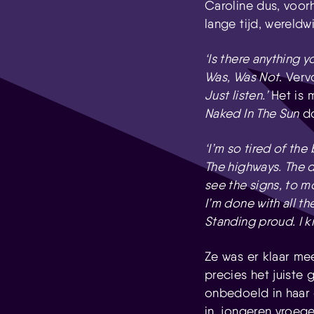
Caroline dus, voo
lange tijd, wereldw
‘Is there anything 
Was, Was Not
. Ver
Just listen.’
Het is 
Naked In The Sun
do
‘
I’m so tired of the 
The highways. The 
see the signs, to m
I’m done with all t
Standing proud. I kn
Ze was er klaar mee
precies het juiste
onbedoeld in haar 
in, jongeren vroeg