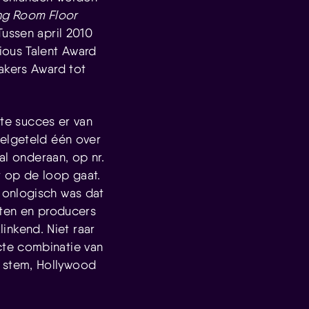
ng Room Floor
Tussen april 2010
ious Talent Award
akers Award tot
ste succes er van
welgeteld één over
al onderaan, op nr.
t op de loop gaat.
 onlogisch was dat
nten en producers
nkend. Niet raar
cte combinatie van
 stem, Hollywood