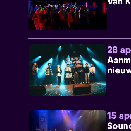
Van K
28 ap
Aanm
nieuw
15 ap
Sound