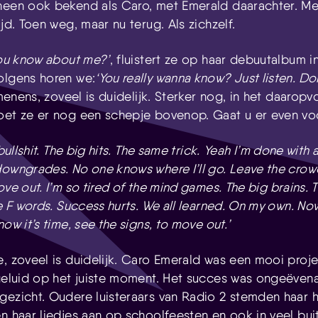
rheen ook bekend als Caro, met Emerald daarachter. M
Skip navigatie
ijd. Toen weg, maar nu terug. Als zichzelf.
you know about me?’
, fluistert ze op haar debuutalbum 
volgens horen we:
‘You really wanna know? Just listen. Do
menens, zoveel is duidelijk. Sterker nog, in het daaro
et ze er nog een schepje bovenop. Gaat u er even voo
bullshit. The big hits. The same trick.
Yeah I’m done with al
downgrades. No one knows where I’ll go. Leave the crow
ove out
.
I’m so tired of the mind games. The big brains. 
he F words. Success hurts. We all learned. On my own. No
ow it’s time, see the signs, to move out.’
, zoveel is duidelijk. Caro Emerald was een mooi proje
 geluid op het juiste moment. Het succes was ongeëvena
gezicht. Oudere luisteraars van Radio 2 stemden haar
en haar liedjes aan op schoolfeesten en ook in veel bu