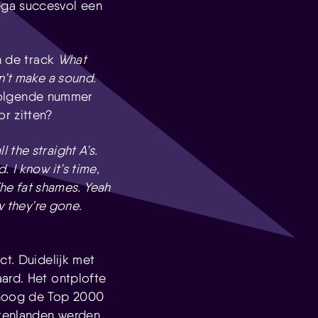
ega succesvol een
in de track
What
n’t make a sound.
pvolgende nummer
r zitten?
l the straight A’s.
d.
I know it’s time,
The fat shames. Yeah
w they’re gone.
ct. Duidelijk met
ard. Het ontplofte
 hoog de Top 2000
itenlanden werden