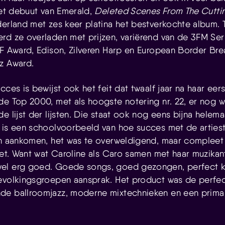
Het debuut van Emerald,
Deleted Scenes From The Cutti
derland met zes keer platina het bestverkochte album. 
rd ze overladen met prijzen, variërend van de 3FM Ser
MF Award, Edison, Zilveren Harp en European Border Bre
z Award.
cces is bewijst ook het feit dat twaalf jaar na haar eer
de Top 2000, met als hoogste notering nr. 22, er nog 
e lijst der lijsten. Die staat ook nog eens bijna helema
 is een schoolvoorbeeld van hoe succes met de arties
en aankomen, het was te overweldigend, maar compleet
niet. Want wat Caroline als Caro samen met haar muzika
el erg goed. Goede songs, goed gezongen, perfect kli
evolkingsgroepen aansprak. Het product was de perfe
de ballroomjazz, moderne mixtechnieken en een prima