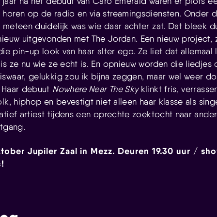
 jaar na het debuut van Caro Emerald waren er plots ee
 horen op de radio en via streamingsdiensten. Onder 
meteen duidelijk was wie daar achter zat. Dat bleek dus
nieuw uitgevonden met The Jordan. Een nieuw project,
die pin-up look van haar alter ego. Ze liet dat allemaal 
is ze nu wie ze echt is. En opnieuw worden die liedje
swaar, gelukkig zou ik bijna zeggen, maar wel weer d
. Haar debuut
Nowhere Near The Sky
klinkt fris, verrass
lk, hiphop en bevestigt niet alleen haar klasse als sin
atief artiest tijdens een oprechte zoektocht naar ander
itgang.
tober Jupiler Zaal in Mezz. Deuren 19.30 uur / sh
s!