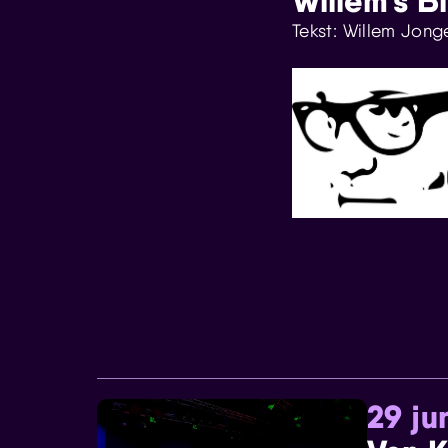
Willem's B
Tekst: Willem Jong
29 ju