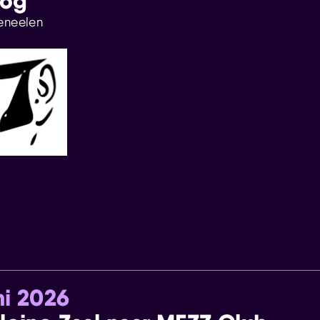
log
eneelen
ni 2026