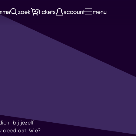
mma
zoek
tickets
account
menu
icht bij jezelf
uw deed dat. Wie?