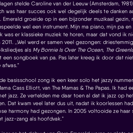
dagen stelde Caroline van der Leeuw (Amsterdam, 1981)
h was haar succes ook wel degelijk deels te danken a
 Emerald groeide op in een bijzonder muzikaal gezin,
espeelde wel een instrument. Mijn ma piano, mijn pa en zu
ak was er klassieke muziek te horen, maar dat vond ik n
n 2011. ,,Wel werd er samen veel gezongen: driestemmig,
lksliedjes als
My Bonnie Is Over The Ocean
,
The Greenl
it een songboek van pa. Pas later kreeg ik door dat nie
e afwas.”
 de basisschool zong ik een keer solo het jazzy numme
ama Cass Elliott, van The Mamas & The Papas. Ik had e
et jazz. Ze vertelden me daar toen al dat ik jazz op h
n. Dat kwam veel later dus uit, nadat ik koorlessen ha
ose harmony had gezongen. In 2005 voltooide ze haar 
t jazz-zang als hoofdvak.”