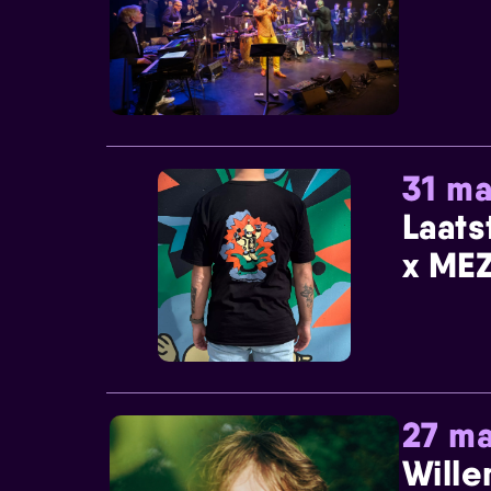
31 ma
Laats
x MEZ
27 ma
Wille