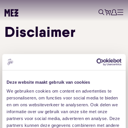
Tickets
Account
Progr
Menu
Zoek
Disclaimer
Skip navigatie
De concerten en evenementen op de website van MEZZ
kunnen worden gewijzigd, verplaatst en afgelast. Op deze
website staat altijd de meest up-to-date informatie over de
status van een concert. Mocht er een wijziging plaatsvinden
Deze website maakt gebruik van cookies
worden bezoekers die hier al tickets voor hebben
persoonlijk op de hoogte gebracht.
We gebruiken cookies om content en advertenties te
personaliseren, om functies voor social media te bieden
MEZZ respecteert het auteursrecht, portretrecht en
en om ons websiteverkeer te analyseren. Ook delen we
geestelijk eigendom. Waar nodig is toestemming gevraagd
informatie over uw gebruik van onze site met onze
voor de publicatie van teksten, beelden en verwijzingen.
partners voor social media, adverteren en analyse. Deze
partners kunnen deze gegevens combineren met andere