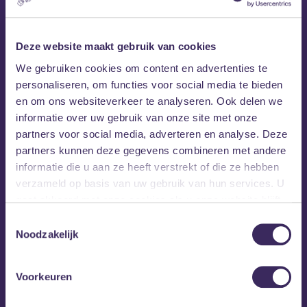
MEZZ
Busker
Friendly Fire
Deze website maakt gebruik van cookies
Voor het festival zoekt MEZZ de samenwerking met
curatoren die meedenken op het gebied van
We gebruiken cookies om content en advertenties te
programmering. MEZZ werkt samen met Björn
personaliseren, om functies voor social media te bieden
Nuyens van
Busker
en Harold de Boer van
Friendly
en om ons websiteverkeer te analyseren. Ook delen we
Fire
. Zij zijn als geen ander op de hoogte van alle
informatie over uw gebruik van onze site met onze
spannende nieuwe acts die zich in België
partners voor social media, adverteren en analyse. Deze
bewegen. Samen komen we tot een programma
partners kunnen deze gegevens combineren met andere
dat vernieuwend, interessant en spannend is op
informatie die u aan ze heeft verstrekt of die ze hebben
veel verschillende vlakken.
verzameld op basis van uw gebruik van hun services. U
gaat akkoord met onze cookies als u onze website blijft
gebruiken.
Toestemmingsselectie
Noodzakelijk
Voorkeuren
Volg Ik Zie U Graag online