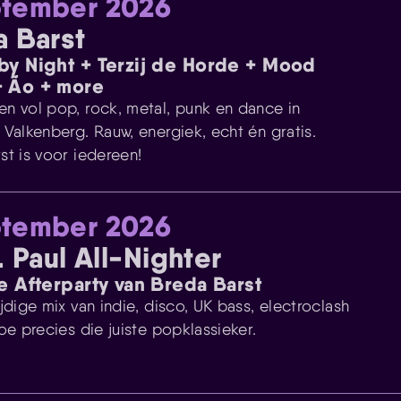
ptember 2026
 Barst
by Night + Terzij de Horde + Mood
+ Ão + more
n vol pop, rock, metal, punk en dance in
 Valkenberg. Rauw, energiek, echt én gratis.
st is voor iedereen!
ptember 2026
. Paul All-Nighter
le Afterparty van Breda Barst
jdige mix van indie, disco, UK bass, electroclash
oe precies die juiste popklassieker.