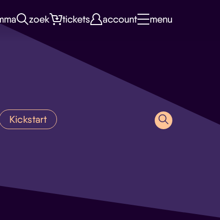
mma
zoek
tickets
account
menu
Kickstart