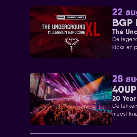
22 au
BGP 
The Un
De legend
kicks en 
28 au
40UP
20 Year
De lekkers
meest kna