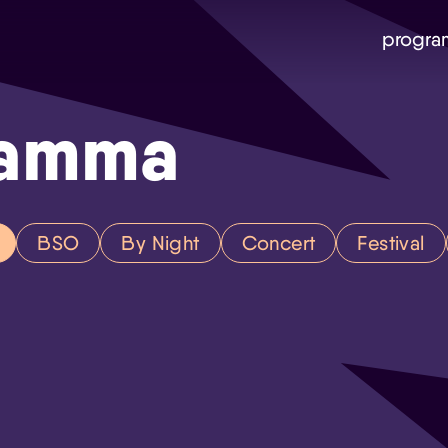
progra
ramma
BSO
By Night
Concert
Festival