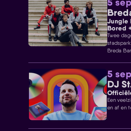
5 se
Breda
Jungle 
Bored 
Twee dage
stadspark
Breda Bar
5 se
DJ St
Officië
Een veelzi
en af en t