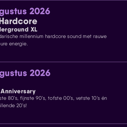
gustus 2026
Hardcore
derground XL
arische millennium hardcore sound met rauwe
pure energie.
gustus 2026
 Anniversary
te 80’s, fijnste 90’s, tofste 00’s, vetste 10’s én
llende 20’s!