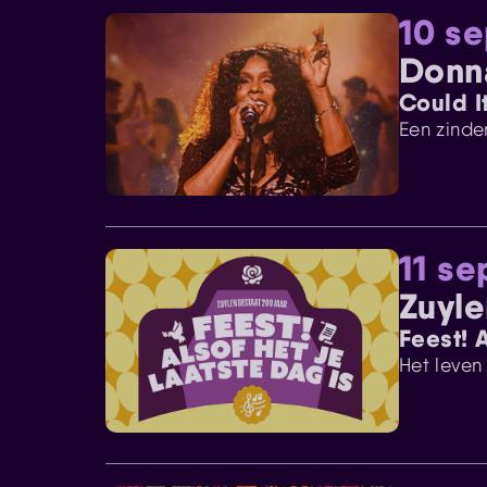
10 s
Donna
Could I
Een zinde
11 s
Zuyle
Feest! A
Het leven 