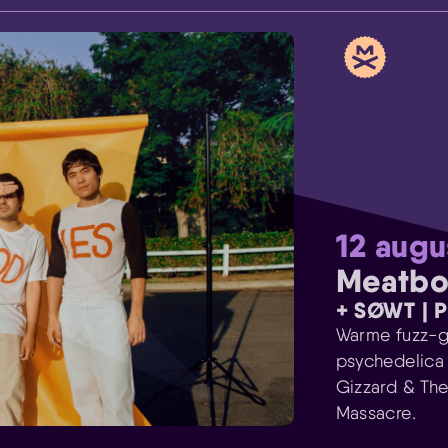
Skip navigatie
12 augu
Meatbo
+ SØWT | 
Warme fuzz-ge
psychedelica 
Gizzard & The
Massacre.