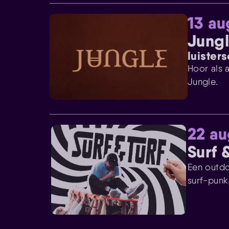
13 au
Jungl
luister
Hoor als a
Jungle.
22 au
Surf 
Een outdo
surf-punk