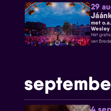
29 au
Jáánk
met o.a
Wesley 
Hét grati
van Breda
septembe
4 se