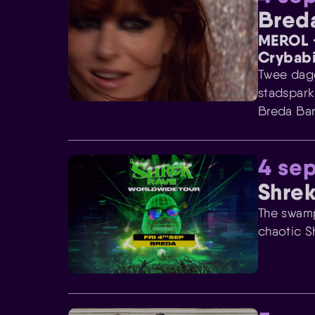
Breda
MEROL +
Crybab
Twee dage
stadspark
Breda Bar
4 se
Shre
The swamp
chaotic S