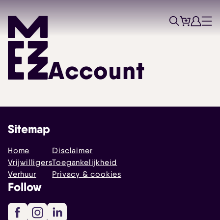
Tickets
Account
Progr
Menu
Zoek
Skip navigatie
Account
Sitemap
Home
Disclaimer
Vrijwilligers
Toegankelijkheid
Verhuur
Privacy & cookies
Follow
Facebook
Instagram
LinkedIn