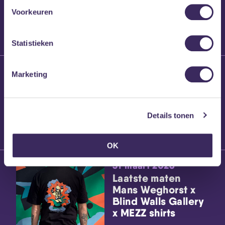
Grote Prijs Breda
2026 geopend met
Voorkeuren
nieuwe categorie
voor producers
Statistieken
15 april 2026
Marketing
Sound of Europe
en MEZZ slaan
handen ineen
Details tonen
OK
31 maart 2026
Laatste maten
Mans Weghorst x
Blind Walls Gallery
x MEZZ shirts