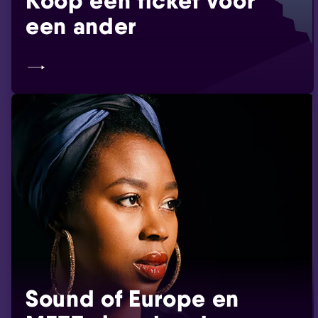
Koop een ticket voor
Skip navigatie
een ander
Sound of Europe en