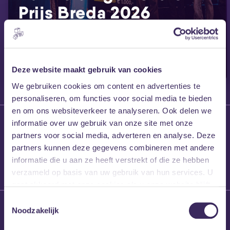
Prijs Breda 2026
geopend
Deze website maakt gebruik van cookies
We gebruiken cookies om content en advertenties te
personaliseren, om functies voor social media te bieden
en om ons websiteverkeer te analyseren. Ook delen we
29 juni 2026
informatie over uw gebruik van onze site met onze
Van Kleine Zaal
partners voor social media, adverteren en analyse. Deze
naar MEZZ Club
partners kunnen deze gegevens combineren met andere
informatie die u aan ze heeft verstrekt of die ze hebben
verzameld op basis van uw gebruik van hun services. U
gaat akkoord met onze cookies als u onze website blijft
gebruiken.
Toestemmingsselectie
28 april 2026
Noodzakelijk
Aanmeldingen