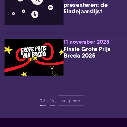
presenteren: de
Eindejaarslijst
11 november 2025
Finale Grote Prijs
Breda 2025
1
2
…
14
volgende