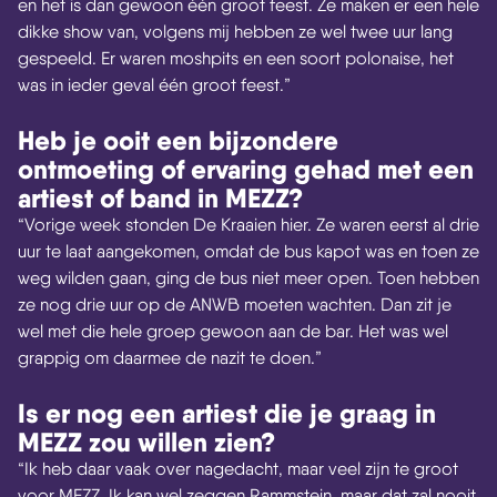
en het is dan gewoon één groot feest. Ze maken er een hele
dikke show van, volgens mij hebben ze wel twee uur lang
gespeeld. Er waren moshpits en een soort polonaise, het
was in ieder geval één groot feest.”
Heb je ooit een bijzondere
ontmoeting of ervaring gehad met een
artiest of band in MEZZ?
“Vorige week stonden De Kraaien hier. Ze waren eerst al drie
uur te laat aangekomen, omdat de bus kapot was en toen ze
weg wilden gaan, ging de bus niet meer open. Toen hebben
ze nog drie uur op de ANWB moeten wachten. Dan zit je
wel met die hele groep gewoon aan de bar. Het was wel
grappig om daarmee de nazit te doen.”
Is er nog een artiest die je graag in
MEZZ zou willen zien?
“Ik heb daar vaak over nagedacht, maar veel zijn te groot
voor MEZZ. Ik kan wel zeggen Rammstein, maar dat zal nooit