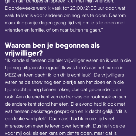
ga ik naar bandjes en spreek ik af met mijn vrienden.
Doordeweeks werk ik vaak tot 20:00/21:00 uur door, wat
vaak te laat is voor anderen om nog iets te doen. Daarom
maak ik op vrije dagen graag tijd vrij om iets te doen met
vrienden en familie, of om naar buiten te gaan.”
Waarom ben je begonnen als
vrijwilliger?
“Ik kende al mensen die hier vrijwilliger waren en ik was in die
tijd nog uitgaansfotograaf. Ik was foto’s aan het maken in
MEZZ en toen dacht ik ‘oh dit is echt leuk’. De vrijwilligers
waren na de show nog een biertje aan het doen en in die
tijd mocht je nog binnen roken, dus dat gebeurde toen
ook. Aan de ene kant van de bar was de rookhoek en aan
de andere kant stond het eten. Die avond had ik ook met
wat mensen backstage gesproken en ik dacht gelijk: ‘dit is
een leuke werkplek’. Daarnaast had ik in die tijd veel
interesse om meer te leren over techniek. Dus het voelde
voor mij ook als een kans om dat te doen, maar dat is