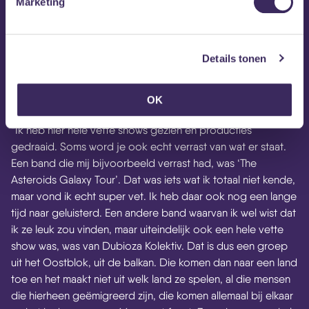
Marketing
wie de techniek doet, wie de bedrijfsleiders zijn; het is
iedere keer weer een andere samenstelling. MEZZ voelt als
een levend iets dat over generaties blijft bestaan, terwijl alle
Details tonen
mensen wisselen en de vorm verandert.”
Wat was jouw leukste en beste
OK
concert in MEZZ?
“Ik heb hier hele vette shows gezien en producties
gedraaid. Soms word je ook echt verrast van wat er staat.
Een band die mij bijvoorbeeld verrast had, was ‘The
Asteroids Galaxy Tour’. Dat was iets wat ik totaal niet kende,
maar vond ik echt super vet. Ik heb daar ook nog een lange
tijd naar geluisterd. Een andere band waarvan ik wel wist dat
ik ze leuk zou vinden, maar uiteindelijk ook een hele vette
show was, was van Dubioza Kolektiv. Dat is dus een groep
uit het Oostblok, uit de balkan. Die komen dan naar een land
toe en het maakt niet uit welk land ze spelen, al die mensen
die hierheen geëmigreerd zijn, die komen allemaal bij elkaar