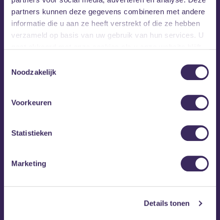
partners kunnen deze gegevens combineren met andere
informatie die u aan ze heeft verstrekt of die ze hebben
verzameld op basis van uw gebruik van hun services. U
gaat akkoord met onze cookies als u onze website blijft
gebruiken.
Toestemmingsselectie
Noodzakelijk
Voorkeuren
Statistieken
Marketing
Details tonen