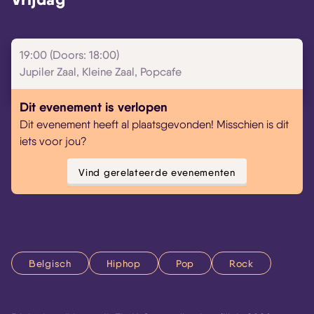
19:00 (Doors: 18:00)
Jupiler Zaal, Kleine Zaal, Popcafe
Dit evenement is verlopen
Dit evenement heeft al plaatsgevonden! Misschien is dit
iets voor jou?
Vind gerelateerde evenementen
Skip navigatie
Belgisch
Hiphop
Pop
Rock