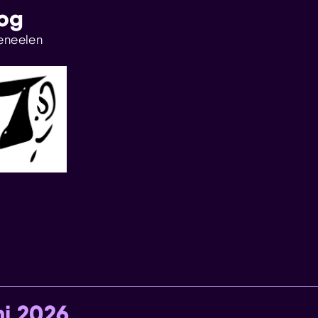
log
eneelen
ni 2026