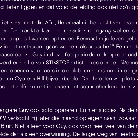
 lieten liggen en dat vond de leiding ook niet zo’n g
et klaar met die AB. ,,Helemaal uit het zicht van ieder
sen. Dan rookte ik achter de artiesteningang wel eens 
s er rappers kwamen optreden. Eenmaal mijn leven gebe
w in het restaurant gaan werken, als souschef.”
Een aan
aasd dat ze Guy in diezelfde periode ook op een and
werd er als lid van STIKSTOF artist in residence. ,,We 
ken, openen voor acts in de club, en soms ook in de gr
on en Cypress Hill bijvoorbeeld. Dan hadden we plots z
as het zelfs zo dat ik tussen het soundchecken door vo
angere Guy ook solo opereren. En met succes. Na de 
19 verkocht hij later die maand op eigen naam zowaar
AB uit. Niet alleen voor Guy, ook voor heel veel van d
lde dat als een overwinning. De lange weg van heetho