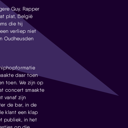
ngere Guy. Rapper
t plat, België
ms die hij
en verliep niet
van Oudheusden
 hiphopformatie
maakte daar toen
en toen. We zijn op
at concert smaakte
 vanaf zijn
er de bar, in de
de klant een klap
t publiek, in het
estjes op die