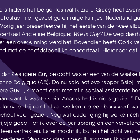
Skip navigatie
ts tijdens het Belgenfestival Ik Zie U Graag heet Zwa
oofdstad, met gevoelige en ruige kantjes. Nederland gaa
 Vorig jaar presenteerde hij het eerste van de twee albu
ncertzaal Ancienne Belgique:
Wie is Guy?
De weg daarhe
aar een overwinning werd het. Bovendien heeft Gorik 
nd met de hoofdstedelijke concertzaal. Hieronder dat
al.
t dat Zwangere Guy bezocht was er een van de Waalse
ienne Belgique (AB). De nu solo actieve rapper Baloji 
ere Guy: ,,Ik mocht daar met mijn sociaal assistente he
an, want ik was te klein. Anders had ik niets gezien.”
D
g daarvoor bij een bakker werken, op een bouwwerf, want
j school voor gezien. Nog wat ouder ging hij werken acht
tijdje goed. Tot ik over de bar sprong en een vervelen
teen vertrekken. Later mocht ik, buiten het zicht van he
 bedienen. Maar ook daar moest ik stoppen. Ik at alle r