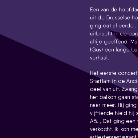
Een van de hoofdac
uit de Brusselse h
ging dat al eerder.
uitbracht in de co
altijd geëffend. M
(Guy) een lange ba
verha
Het eerste concer
Starflam in de Anc
deel van uit. Zwang
het balkon gaan sta
naar meer. Hij gin
vijftiende hield hi
AB. ,,Dat ging een 
verkocht. Ik kon me
artiestenrestaurant