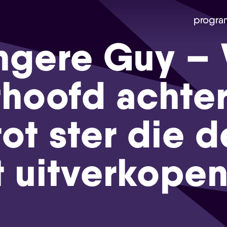
progra
ngere Guy – 
hoofd achte
tot ster die 
 uitverkope