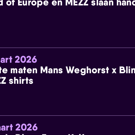
 of Europe en MEZZ slaan han
art 2026
te maten Mans Weghorst x Blin
Z shirts
art 2026