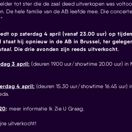
elder tot ster die de zaal deed uitverkopen was voltoo
. De hele familie van de AB leefde mee. Die concerte
in!”
dt op zaterdag 4 april (vanaf 23.00 uur) op tijden
il staat hij opnieuw in de AB in Brussel, ter gelege
utaal
. Die drie avonden zijn reeds uitverkocht.
jdag 3 apri
l
:
(deuren 19.00 uur/showtime 20.00 uur) in 
erdag 4 april
:
(deuren 15.30 uur/showtime 16.45 uur) i
reda.
020
:
meer informatie Ik Zie U Graag.
jna uitverkocht!