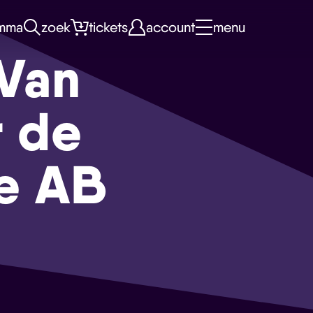
mma
zoek
tickets
account
menu
Van
r de
de AB
n