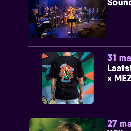
Sound
31 ma
Laats
x MEZ
27 ma