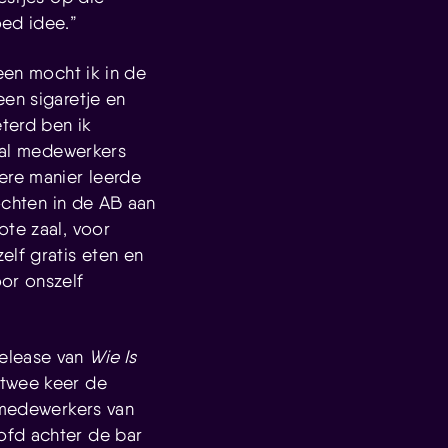
oed idee.”
een mocht ik in de
een sigaretje en
terd ben ik
tal medewerkers
ere manier leerde
mochten in de AB aan
ote zaal, voor
elf gratis eten en
or onszelf
release van
Wie Is
 twee keer de
e medewerkers van
ofd achter de bar