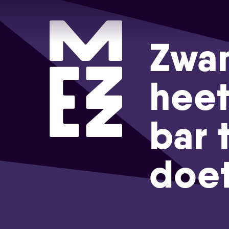
Zwa
heet
bar 
doet