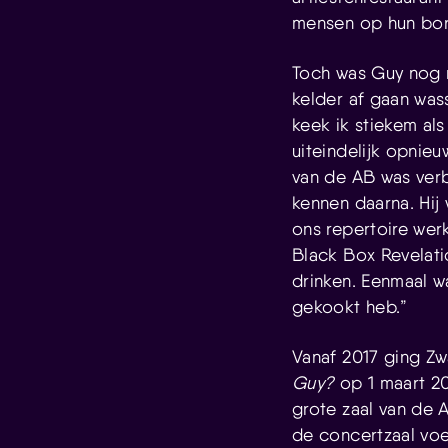
mensen op hun bord
Toch was Guy nog ni
kelder af gaan was
keek ik stiekem al
uiteindelijk opnieu
van de AB was verb
kennen daarna. Hij 
ons repertoire wer
Black Box Revelati
drinken. Eenmaal w
gekookt heb.”
Vanaf 2017 ging Zw
Guy?
op 1 maart 20
grote zaal van de 
de concertzaal voe