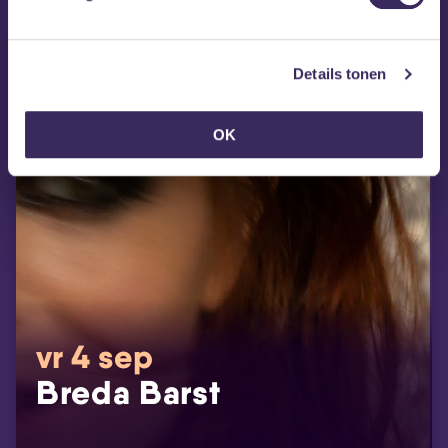
Details tonen
OK
vr 4 sep
Breda Barst