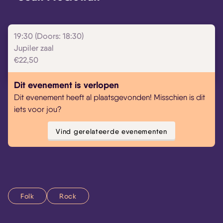
19:30 (Doors: 18:30)
Jupiler zaal
€22,50
Dit evenement is verlopen
Dit evenement heeft al plaatsgevonden! Misschien is dit
iets voor jou?
Vind gerelateerde evenementen
Folk
Rock