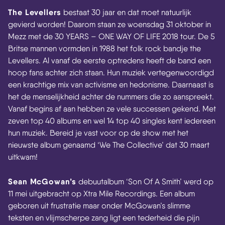
The Levellers
bestaat 30 jaar en dat moet natuurlijk
gevierd worden! Daarom staan ze woensdag 31 oktober in
Mezz met de 30 YEARS – ONE WAY OF LIFE 2018 tour. De 5
Britse mannen vormden in 1988 het folk rock bandje the
Levellers. Al vanaf de eerste optredens heeft de band een
hoop fans achter zich staan. Hun muziek vertegenwoordigd
een krachtige mix van activisme en hedonisme. Daarnaast is
het de menselijkheid achter de nummers die zo aanspreekt.
Vanaf begins af aan hebben ze vele successen gekend. Met
zeven top 40 albums en wel 14 top 40 singles kent iedereen
hun muziek. Bereid je vast voor op de show met het
nieuwste album genaamd ‘We The Collective’ dat 30 maart
uitkwam!
Sean McGowan’s
debuutalbum ‘Son Of A Smith’ werd op
11 mei uitgebracht op Xtra Mile Recordings. Een album
geboren uit frustratie maar onder McGowan’s slimme
teksten en vlijmscherpe zang ligt een tederheid die pijn