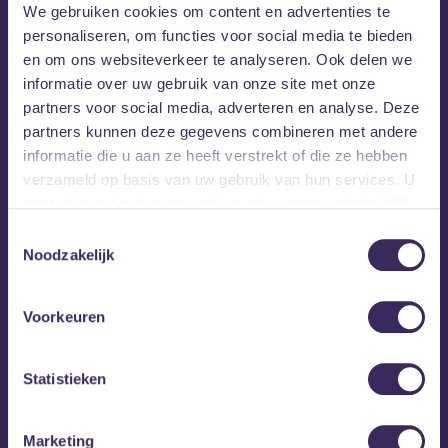
We gebruiken cookies om content en advertenties te
personaliseren, om functies voor social media te bieden
en om ons websiteverkeer te analyseren. Ook delen we
informatie over uw gebruik van onze site met onze
partners voor social media, adverteren en analyse. Deze
partners kunnen deze gegevens combineren met andere
informatie die u aan ze heeft verstrekt of die ze hebben
verzameld op basis van uw gebruik van hun services. U
gaat akkoord met onze cookies als u onze website blijft
gebruiken.
Toestemmingsselectie
Noodzakelijk
Voorkeuren
Statistieken
MEZZ tipt
Marketing