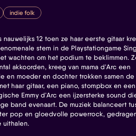
indie folk
nauwelijks 12 toen ze haar eerste gitaar kr
enomenale stem in de Playstationgame Singst
niet wachten om het podium te beklimmen. Z
antal akkoorden, kreeg van mama d'Arc een
atie en moeder en dochter trokken samen de
et haar gitaar, een piano, stompbox en een
gische Emmy d'Arc een ijzersterke sound di
ige band evenaart. De muziek balanceert tu
ter pop en gloedvolle powerrock, gedrage
 uithalen.