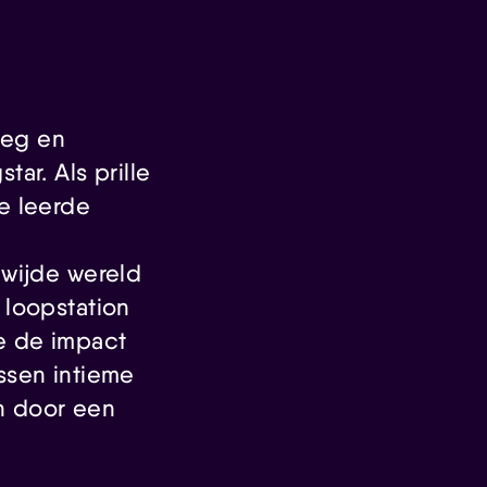
eeg en
ar. Als prille
e leerde
 wijde wereld
 loopstation
e de impact
ssen intieme
n door een