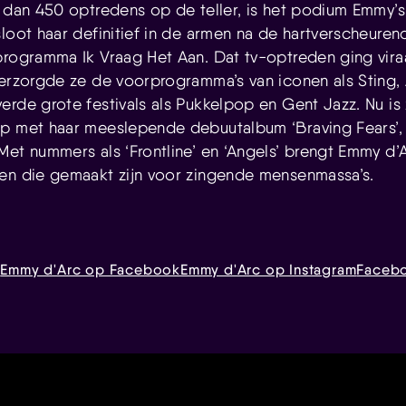
 dan 450 optredens op de teller, is het podium Emmy’s n
sloot haar definitief in de armen na de hartverscheure
programma Ik Vraag Het Aan. Dat tv-optreden ging vira
verzorgde ze de voorprogramma’s van iconen als Sting
erde grote festivals als Pukkelpop en Gent Jazz. Nu is 
ap met haar meeslepende debuutalbum ‘Braving Fears’
Met nummers als ‘Frontline’ en ‘Angels’ brengt Emmy d’
en die gemaakt zijn voor zingende mensenmassa’s.
c
Emmy d'Arc op Facebook
Emmy d'Arc op Instagram
Faceb