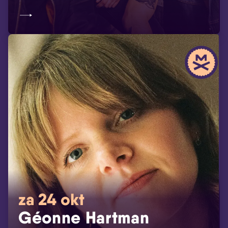
za 24 okt
Géonne Hartman