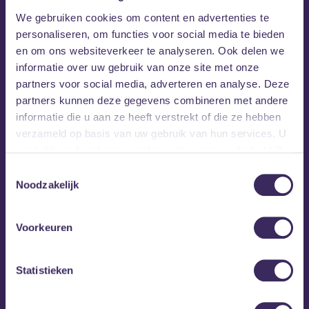
We gebruiken cookies om content en advertenties te
personaliseren, om functies voor social media te bieden
en om ons websiteverkeer te analyseren. Ook delen we
informatie over uw gebruik van onze site met onze
partners voor social media, adverteren en analyse. Deze
partners kunnen deze gegevens combineren met andere
informatie die u aan ze heeft verstrekt of die ze hebben
verzameld op basis van uw gebruik van hun services. U
gaat akkoord met onze cookies als u onze website blijft
gebruiken.
Toestemmingsselectie
Noodzakelijk
Voorkeuren
Statistieken