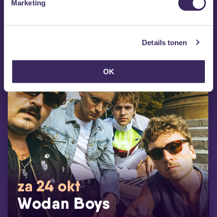
MEZZ tipt
Marketing
Details tonen
OK
za 24 okt
Wodan Boys