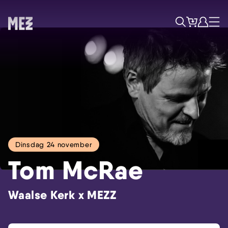
Tickets
Account
Progr
Menu
Zoek
Dinsdag 24 november
Tom McRae
Waalse Kerk x MEZZ
Skip navigatie