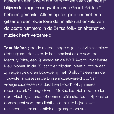
humor en eerlijkheid die hem tot een van de meest
blijvende singer-songwriters van Groot Brittanië
hebben gemaakt. Alleen op het podium met een
gitaar en een repertoire dat in alle rust enkele van
de beste nummers in de Britse folk- en alternative
muziek heeft verzameld.
Tom McRae
gooide meteen hoge ogen met zijn naamloze
debuutplaat. Het leverde hem nominaties op voor de
Mercury Prize, een Q-award en de BRIT Award voor Beste
Nieuwkomer. In de 25 jaar die volgden, bleef hij trouw aan
zijn eigen geluid en bouwde hij met 10 albums een van de
trouwste fanbases in de Britse muziekwereld op. Van
vroege successen als ‘Just Like Blood’ tot zijn meest
recente werk ‘Étrange Hiver’, McRae laat zich nooit leiden
door vluchtige trends of commerciële shortcuts. Hij kiest er
consequent voor om dichtbij zichzelf te blijven, wat
resulteert in een authentiek en gelaagd oeuvre.