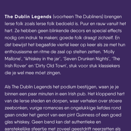
The Dublin Legends
(voorheen The Dubliners) brengen
Ierse folk zoals Ierse folk bedoeld is. Puur en rauw vanuit het
hart. Ze hebben geen blinkende decors en special effects
nodig om indruk te maken; goede folk draagt zichzelf. En
dat bewijst het begaafde viertal keer op keer als ze met hun
enthousiasme en ritme de zaal op stelten zetten. ‘Molly
Mallone’, ‘Whiskey in the jar’, ‘Seven Drunken Nights’, ‘The
Irish Rover’ en ‘Dirty Old Town’, stuk voor stuk klassiekers
die je wel mee móet zingen.
Als The Dublin Legends het podium bestijgen, waan je je
binnen een paar minuten in een Irish pub. Het kloppend hart
van de Ierse steden en dorpen, waar verhalen over stoere
zeebonken, vurige romances en ongelukkige liefdes rond
gaan onder het genot van een pint Guinness of een goed
glas whiskey. Geen band kan dat authentieke en
aanstekelijke sfeertje met zoveel geestdrift neerzetten als