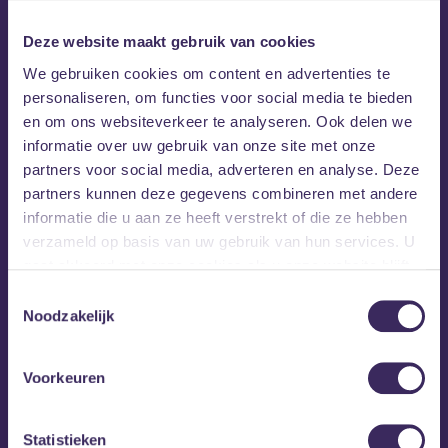
Deze website maakt gebruik van cookies
We gebruiken cookies om content en advertenties te
personaliseren, om functies voor social media te bieden
en om ons websiteverkeer te analyseren. Ook delen we
informatie over uw gebruik van onze site met onze
partners voor social media, adverteren en analyse. Deze
partners kunnen deze gegevens combineren met andere
informatie die u aan ze heeft verstrekt of die ze hebben
verzameld op basis van uw gebruik van hun services. U
gaat akkoord met onze cookies als u onze website blijft
gebruiken.
Toestemmingsselectie
Noodzakelijk
Voorkeuren
Statistieken