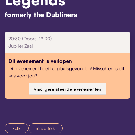
Legends
formerly the Dubliners
20:30 (Doors: 19:30)
Jupiler Zaal
Dit evenement is verlopen
Dit evenement heeft al plaatsgevonden! Misschien is dit
iets voor jou?
Vind gerelateerde evenementen
Folk
ierse folk