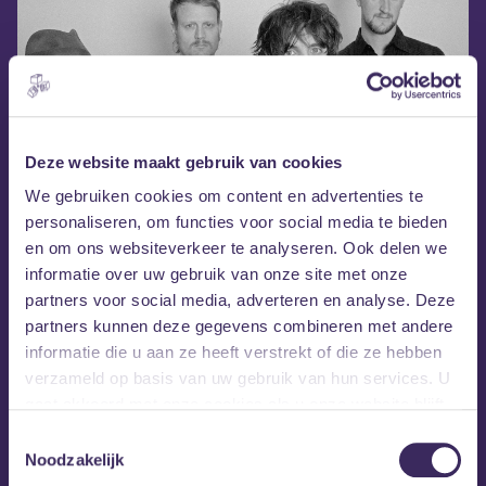
Deze website maakt gebruik van cookies
We gebruiken cookies om content en advertenties te
personaliseren, om functies voor social media te bieden
en om ons websiteverkeer te analyseren. Ook delen we
informatie over uw gebruik van onze site met onze
partners voor social media, adverteren en analyse. Deze
partners kunnen deze gegevens combineren met andere
informatie die u aan ze heeft verstrekt of die ze hebben
verzameld op basis van uw gebruik van hun services. U
gaat akkoord met onze cookies als u onze website blijft
gebruiken.
Toestemmingsselectie
Noodzakelijk