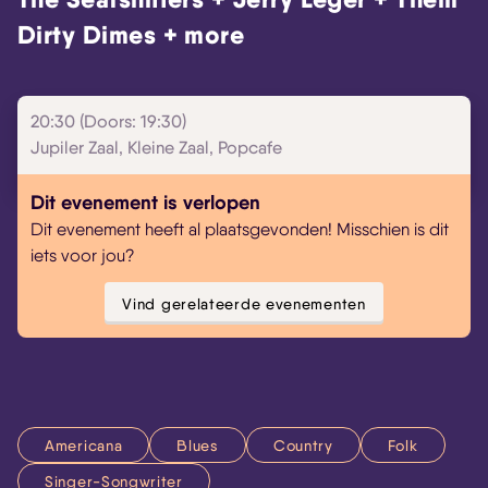
Dirty Dimes + more
Skip navigatie
20:30 (Doors: 19:30)
Jupiler Zaal, Kleine Zaal, Popcafe
Dit evenement is verlopen
Dit evenement heeft al plaatsgevonden! Misschien is dit
iets voor jou?
Vind gerelateerde evenementen
Americana
Blues
Country
Folk
Singer-Songwriter