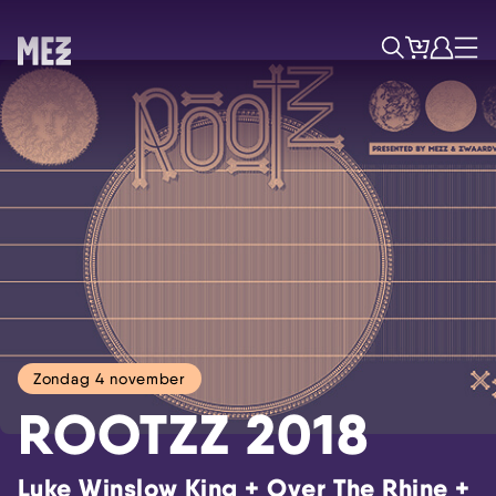
Tickets
Account
Progr
Menu
Zoek
Zondag 4 november
ROOTZZ 2018
Luke Winslow King + Over The Rhine +