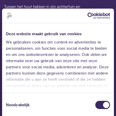
Tussen het hout hakken in zijn achtertuin en
JP Harris
onderhoudsklusjes aan z’n huis, heeft
tijd vrij
gemaakt voor een Europese tour met zijn band. Zijn meest
recente album is daar meer dan een goede aanleiding voor.
‘Home Is Where The Hurt Is’; een betere titel is bijkans
Deze website maakt gebruik van cookies
ondenkbaar voor een album met tranentrekkende country
We gebruiken cookies om content en advertenties te
classics. Verwacht van deze voormalig landarbeider,
personaliseren, om functies voor social media te bieden
machinebouwer, houthakker, bouwvakker en timmerman
en om ons websiteverkeer te analyseren. Ook delen we
geen rare fratsen, classic country is wat het is en wat je
informatie over uw gebruik van onze site met onze
krijgt. Gelukkig wel ontzettend goed gedaan, met hulp van
partners voor social media, adverteren en analyse. Deze
zijn Tough Choices.
partners kunnen deze gegevens combineren met andere
informatie die u aan ze heeft verstrekt of die ze hebben
verzameld op basis van uw gebruik van hun services. U
gaat akkoord met onze cookies als u onze website blijft
gebruiken.
Toestemmingsselectie
Noodzakelijk