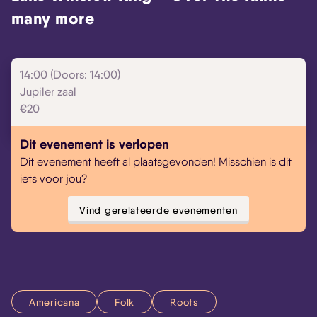
many more
14:00 (Doors: 14:00)
Jupiler zaal
€20
Dit evenement is verlopen
Dit evenement heeft al plaatsgevonden! Misschien is dit
iets voor jou?
Skip navigatie
Vind gerelateerde evenementen
Americana
Folk
Roots