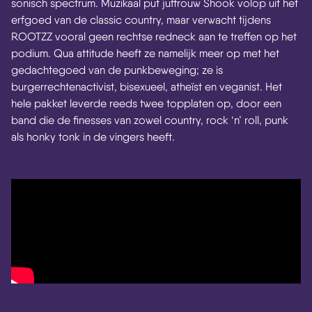
sonisch spectrum. Muzikaal put juffrouw Shook volop uit het
erfgoed van de classic country, maar verwacht tijdens
ROOTZZ vooral geen rechtse redneck aan te treffen op het
podium. Qua attitude heeft ze namelijk meer op met het
gedachtegoed van de punkbeweging; ze is
burgerrechtenactivist, bisexueel, atheïst en veganist. Het
hele pakket leverde reeds twee topplaten op, door een
band die de finesses van zowel country, rock ‘n’ roll, punk
als honky tonk in de vingers heeft.