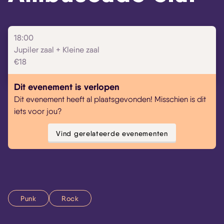
Skip navigatie
18:00
Jupiler zaal + Kleine zaal
€18
Dit evenement is verlopen
Dit evenement heeft al plaatsgevonden! Misschien is dit
iets voor jou?
Vind gerelateerde evenementen
Punk
Rock