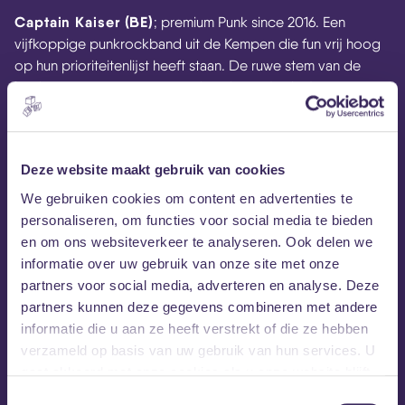
Captain Kaiser (BE)
; premium Punk since 2016. Een
vijfkoppige punkrockband uit de Kempen die fun vrij hoog
op hun prioriteitenlijst heeft staan. De ruwe stem van de
leadzanger zorgt er gegarandeerd voor je dat je spontaan
zin krijgt in een pint.
Deze website maakt gebruik van cookies
We gebruiken cookies om content en advertenties te
personaliseren, om functies voor social media te bieden
en om ons websiteverkeer te analyseren. Ook delen we
informatie over uw gebruik van onze site met onze
partners voor social media, adverteren en analyse. Deze
partners kunnen deze gegevens combineren met andere
informatie die u aan ze heeft verstrekt of die ze hebben
verzameld op basis van uw gebruik van hun services. U
gaat akkoord met onze cookies als u onze website blijft
gebruiken.
Toestemmingsselectie