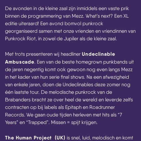
De avonden in de kleine zaal zijn inmiddels een vaste prik
binnen de programmering van Mezz. What’s next? Een XL
editie uiteraard! Een avond bomvol punkrock
georganiseerd samen met onze vrienden en vriendinnen van
Punkrock Riot, in zowel de Jupiler als de kleine zaal.
Undeclinable
Met trots presenteren wij headliner
Ambuscade
. Een van de beste homegrown punkbands uit
de jaren negentig komt ook gewoon nog even langs Mezz
in het kader van hun serie final shows. Na een afwezigheid
van enkele jaren, doen de Undeclinables deze zomer nog
één laatste tour. De melodische punkrock van de
Brabanders bracht ze over heel de wereld en leverde zelfs
contracten op bij labels als Epitaph en Roadrunner
Records. We gaan oude tijden herleven met hits als “7
Years” en “Trapped”. Missen = spijt krijgen.
The Human Project (UK)
is snel, luid, melodisch en komt