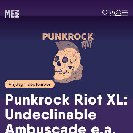
Tickets
Account
Progr
Menu
Zoek
Vrijdag 1 september
Punkrock Riot XL:
Undeclinable
Ambuscade e.a.