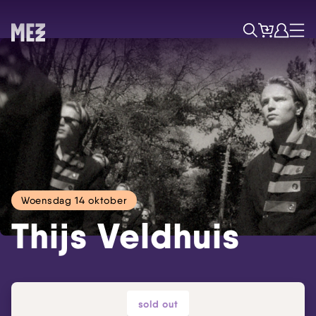
Tickets
Account
Progr
Menu
Zoek
Woensdag 14 oktober
Thijs Veldhuis
Skip navigatie
sold out