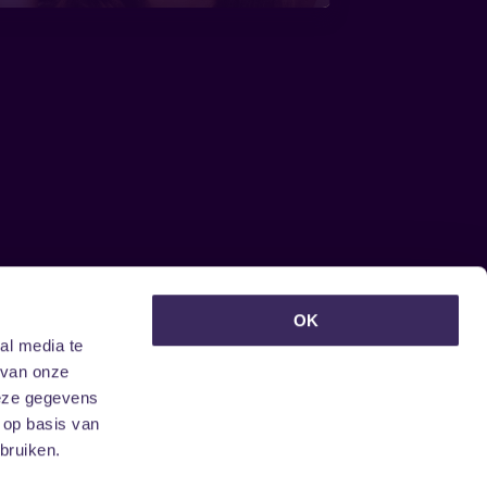
euwsbrief ontvangen?
OK
al media te
 van onze
deze gegevens
 op basis van
bruiken.