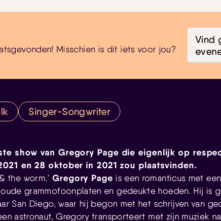
Vind 
atsgevonden! Misschien is dit iets voor jou?
even
lk
Singer-Songwriter
tste show van Gregory Page die eigenlijk op respect
 2021 en 28 oktober in 2021 zou plaatsvinden.
Gregory Page
 & the worm.’
is een romanticus met een
s, oude grammofoonplaten en gedeukte hoeden. Hij is 
aar San Diego, waar hij begon met het schrijven van ged
 een astronaut, Gregory transporteert met zijn muziek n