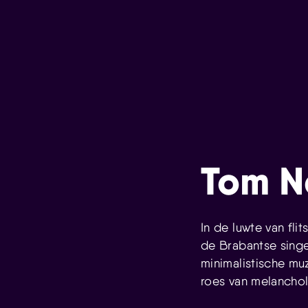
Tom N
In de luwte van fl
de Brabantse sing
minimalistische mu
roes van melanchol