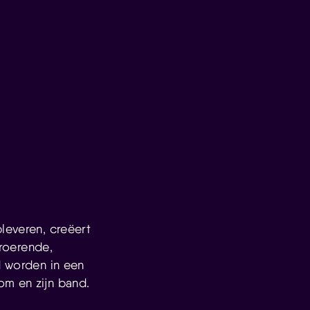
leveren, creëert
roerende,
d worden in een
om en zijn band.