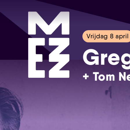
Vrijdag 8 april
Greg
+ Tom N