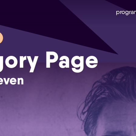
progra
ory Page
even
Skip navigatie