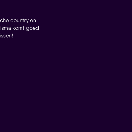
sche country en
arisma komt goed
issen!