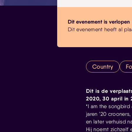
Dit evenement is verlopen
Dit evenement heeft al pla
Country
Fo
Dit is de verplaa
2020, 30 april in
‘
I am the songbird
jaren ’20 crooner
en later verhuisd n
Hij noemt zichzelf