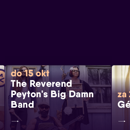
do 15 okt
The Reverend
Peyton's Big Damn
za
Band
Gé