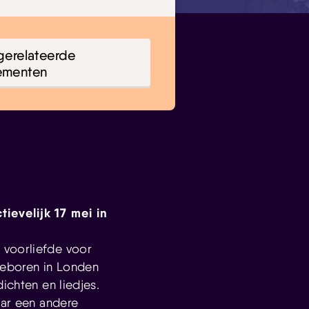
gerelateerde
ementen
ievelijk 17 mei in
 voorliefde voor
geboren in Londen
ichten en liedjes.
aar een andere