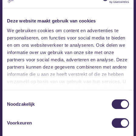
Deze website maakt gebruik van cookies
We gebruiken cookies om content en advertenties te
personaliseren, om functies voor social media te bieden
MEZZ tipt
en om ons websiteverkeer te analyseren. Ook delen we
informatie over uw gebruik van onze site met onze
partners voor social media, adverteren en analyse. Deze
partners kunnen deze gegevens combineren met andere
informatie die u aan ze heeft verstrekt of die ze hebben
verzameld op basis van uw gebruik van hun services. U
gaat akkoord met onze cookies als u onze website blijft
gebruiken.
Toestemmingsselectie
Noodzakelijk
Voorkeuren