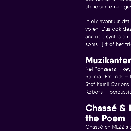
standpunten en ge
In elk avontuur dat
voren. Dus ook deze
analoge synths en
soms lijkt of het t
Muzikante
Nel Ponsaers – key
Rahmat Emonds – ke
Stef Kamil Carlens 
Robots – percussi
Chassé & M
the Poem
Chassé en MEZZ sl