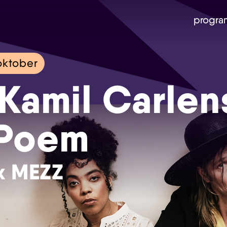
progra
oktober
 Kamil Carlen
 Poem
x MEZZ
Skip navigatie