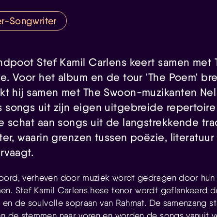
er-Songwriter
ndpoot Stef Kamil Carlens keert samen met
e. Voor het album en de tour 'The Poem' bre
kt hij samen met The Swoon-muzikanten Nel
ongs uit zijn eigen uitgebreide repertoire 
e schat aan songs uit de langstrekkende tra
er, waarin grenzen tussen poëzie, literatuur
rvaagt.
oord, verheven door muziek wordt gedragen door hun 
n. Stef Kamil Carlens hese tenor wordt geflankeerd d
el en de soulvolle sopraan van Rahmat. De samenzang st
en de stemmen naar voren en worden de songs vanuit v