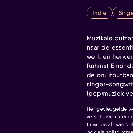
Indie
Sing
Muzikale duize
naar de essenti
werk en herwer
Rahmat Emonds s
de onuitputbar
singer-songwrit
(pop)muziek ve
Het gevleugelde w
verscheiden stemme
fluwelen alt van N
ook als solist kom