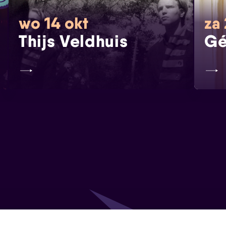
wo 14 okt
za
Thijs Veldhuis
Gé