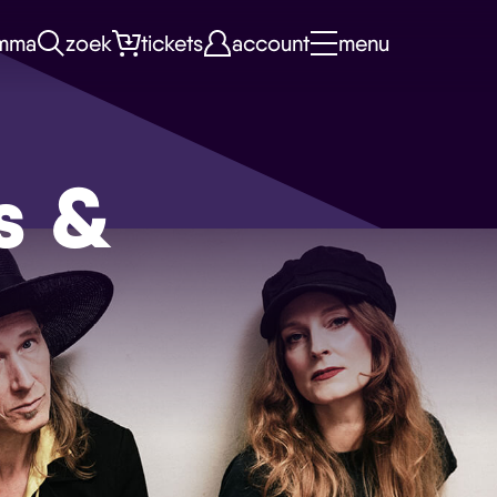
mma
zoek
tickets
account
menu
s &