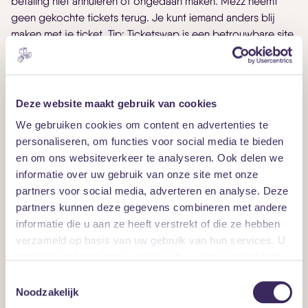
betaling niet annuleren of ongedaan maken. Mezz neemt
geen gekochte tickets terug. Je kunt iemand anders blij
maken met je ticket. Tip:
Ticketswap
is een betrouwbare site
om je ticket te koop aan te bieden.
Let op! Koop nóóit via andere ticketsites je tickets, tenzij
anders vermeld op onze website. Je loopt het risico dat je
Deze website maakt gebruik van cookies
te veel betaalt en de kans is groot dat je valse tickets krijgt.
We gebruiken cookies om content en advertenties te
Tickets uit de zwarthandel worden zo veel mogelijk
personaliseren, om functies voor social media te bieden
ongeldig gemaakt.
en om ons websiteverkeer te analyseren. Ook delen we
informatie over uw gebruik van onze site met onze
Is het concert uitverkocht? Kijk dan op
TicketSwap
, voor
partners voor social media, adverteren en analyse. Deze
kaarten van fans die verhinderd zijn. Hoewel secundaire
partners kunnen deze gegevens combineren met andere
verkoop altijd op eigen risico is, kunnen er op deze website
informatie die u aan ze heeft verstrekt of die ze hebben
geen woekerprijzen gevraagd worden en worden kaarten
verzameld op basis van uw gebruik van hun services. U
gecheckt op echtheid.
gaat akkoord met onze cookies als u onze website blijft
gebruiken.
Toestemmingsselectie
Voorverkoopadressen
Noodzakelijk
Koop je liever niet online? Dan kun je naast onze kassa