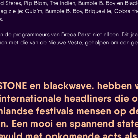
d Stares, Pip Blom, The Indien, Bumble B. Boy en Bla
g zie je: Quiz’m, Bumble B. Boy, Briqueville, Cobra th
s.
 de programmeurs van Breda Barst niet alleen. Dit ja
en met die van de Nieuwe Veste, geholpen om een gev
STONE en blackwave. hebben 
 internationale headliners die 
nlandse festivals mensen op 
en. Een mooi en spannend stat
evuld met opkomende acts al