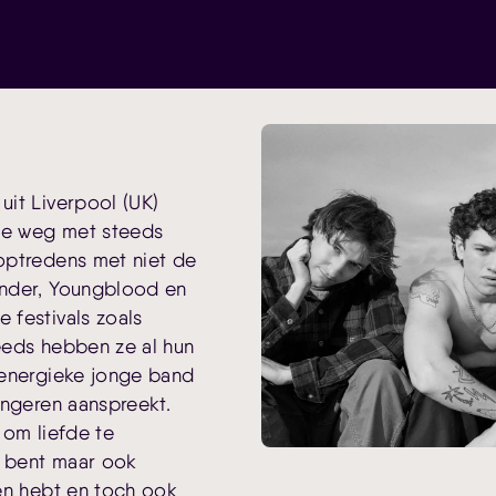
uit Liverpool (UK)
 de weg met steeds
optredens met niet de
ender, Youngblood en
 festivals zoals
eeds hebben ze al hun
 energieke jonge band
ongeren aanspreekt.
 om liefde te
s bent maar ook
en hebt en toch ook