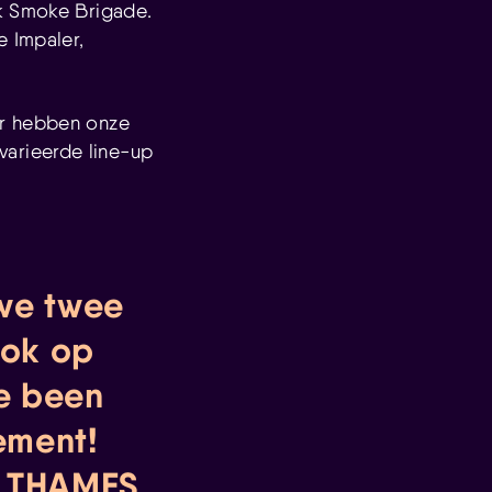
ck Smoke Brigade.
e Impaler,
ar hebben onze
arieerde line-up
we twee
ook op
de been
ement!
s THAMES