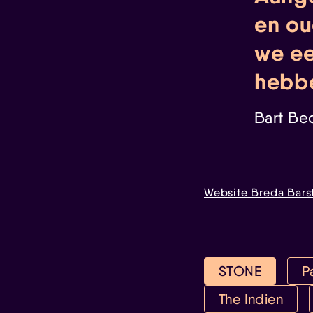
en ou
we ee
hebb
Bart Be
Website Breda Bars
STONE
P
The Indien