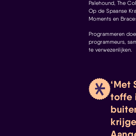
Palehound, The Col
Op de Spaanse Kraa
Moments en Brace
Programmeren doen
programmeurs, sam
te verwezenlijken.
Met 
toffe
buite
krijg
Aang