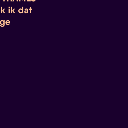
k ik dat
age