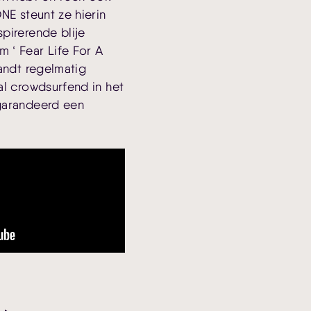
NE steunt ze hierin
pirerende blije
 ‘ Fear Life For A
landt regelmatig
al crowdsurfend in het
garandeerd een