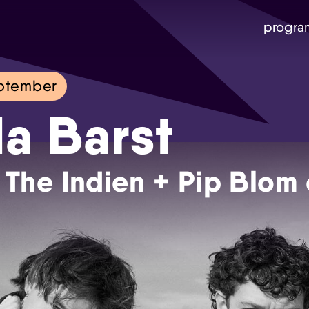
progra
eptember
a Barst
The Indien + Pip Blom