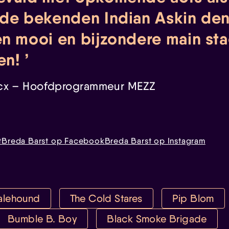
de bekenden Indian Askin den
n mooi en bijzondere main st
en!
cx – Hoofdprogrammeur MEZZ
t
Breda Barst op Facebook
Breda Barst op Instagram
alehound
The Cold Stares
Pip Blom
Bumble B. Boy
Black Smoke Brigade