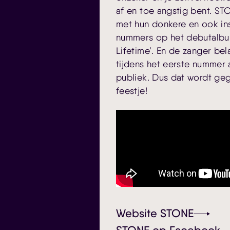
af en toe angstig bent. STO
met hun donkere en ook ins
nummers op het debutalbum
Lifetime’. En de zanger be
tijdens het eerste nummer 
publiek. Dus dat wordt ge
feestje!
Website STONE