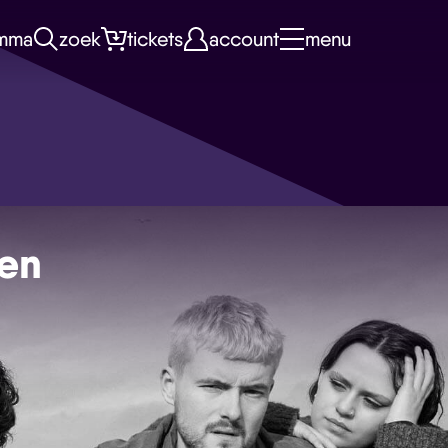
mma
zoek
tickets
account
menu
 en