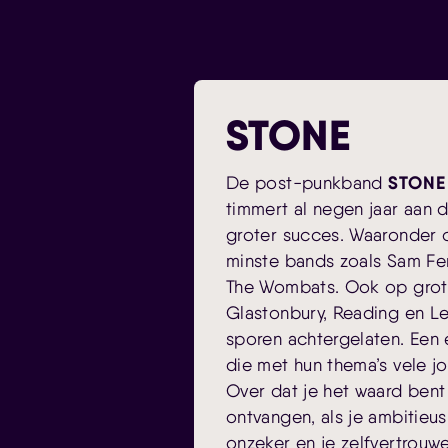
STONE
STONE
De post-punkband
timmert al negen jaar aan
groter succes. Waaronder 
minste bands zoals Sam F
The Wombats. Ook op grote
Glastonbury, Reading en L
sporen achtergelaten. Een
die met hun thema’s vele j
Over dat je het waard bent
ontvangen, als je ambitieu
onzeker en je zelfvertrouw