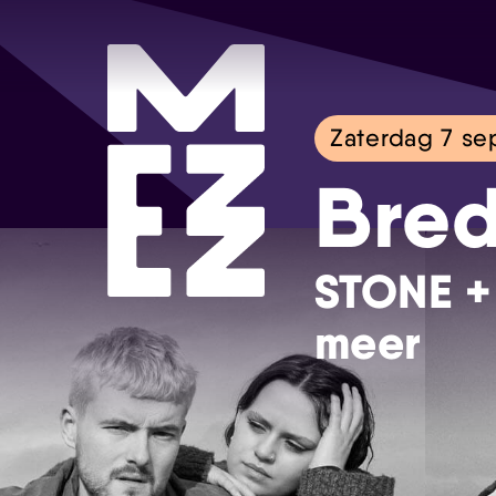
Zaterdag 7 s
Bred
STONE + 
meer