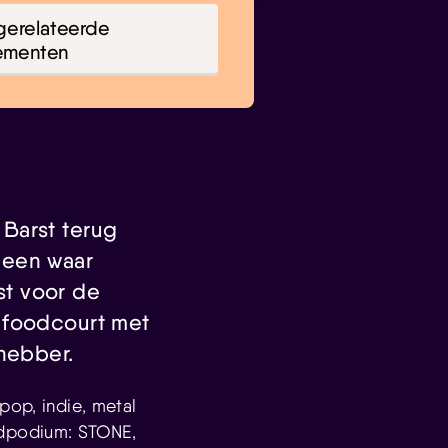
gerelateerde
ementen
Barst terug
 een waar
rst voor de
 foodcourt met
fhebber.
pop, indie, metal
fdpodium: STONE,