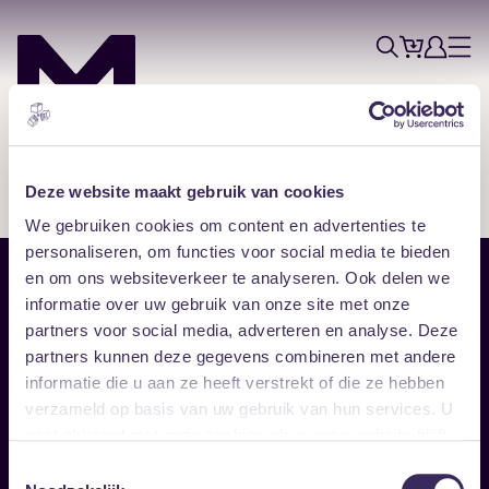
Tickets
Account
Progr
Menu
Zoek
Skip navigatie
Deze website maakt gebruik van cookies
We gebruiken cookies om content en advertenties te
personaliseren, om functies voor social media te bieden
en om ons websiteverkeer te analyseren. Ook delen we
Sitemap
informatie over uw gebruik van onze site met onze
partners voor social media, adverteren en analyse. Deze
Home
Disclaimer
partners kunnen deze gegevens combineren met andere
Vrijwilligers
Toegankelijkheid
informatie die u aan ze heeft verstrekt of die ze hebben
Verhuur
Privacy & cookies
Follow
verzameld op basis van uw gebruik van hun services. U
gaat akkoord met onze cookies als u onze website blijft
gebruiken.
Facebook
Instagram
LinkedIn
Toestemmingsselectie