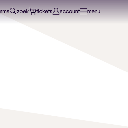
mma
zoek
tickets
account
menu