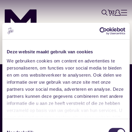
Tickets
Account
Progr
Menu
Zoek
Skip navigatie
Deze website maakt gebruik van cookies
We gebruiken cookies om content en advertenties te
personaliseren, om functies voor social media te bieden
en om ons websiteverkeer te analyseren. Ook delen we
Sitemap
informatie over uw gebruik van onze site met onze
partners voor social media, adverteren en analyse. Deze
Home
Disclaimer
partners kunnen deze gegevens combineren met andere
Vrijwilligers
Toegankelijkheid
informatie die u aan ze heeft verstrekt of die ze hebben
Verhuur
Privacy & cookies
Follow
verzameld op basis van uw gebruik van hun services. U
gaat akkoord met onze cookies als u onze website blijft
gebruiken.
Facebook
Instagram
LinkedIn
Toestemmingsselectie