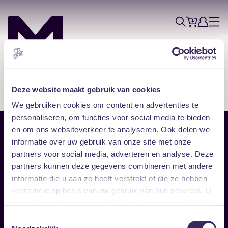
Tickets
Account
Progr
Menu
Zoek
Skip navigatie
Deze website maakt gebruik van cookies
We gebruiken cookies om content en advertenties te
personaliseren, om functies voor social media te bieden
en om ons websiteverkeer te analyseren. Ook delen we
Sitemap
informatie over uw gebruik van onze site met onze
partners voor social media, adverteren en analyse. Deze
Home
Disclaimer
partners kunnen deze gegevens combineren met andere
Vrijwilligers
Toegankelijkheid
informatie die u aan ze heeft verstrekt of die ze hebben
Verhuur
Privacy & cookies
Follow
verzameld op basis van uw gebruik van hun services. U
gaat akkoord met onze cookies als u onze website blijft
gebruiken.
Facebook
Instagram
LinkedIn
Toestemmingsselectie