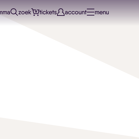
mma
zoek
tickets
account
menu