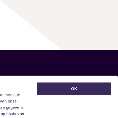
euwsbrief ontvangen?
OK
al media te
 van onze
deze gegevens
 op basis van