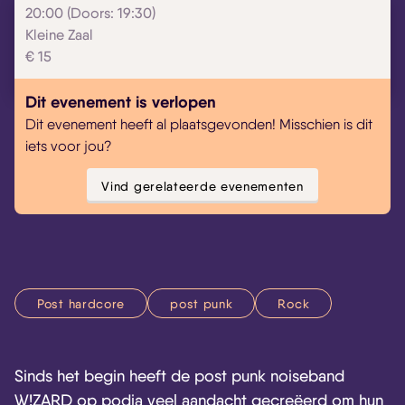
20:00 (Doors: 19:30)
Kleine Zaal
€ 15
Skip navigatie
Dit evenement is verlopen
Dit evenement heeft al plaatsgevonden! Misschien is dit
iets voor jou?
Vind gerelateerde evenementen
Post hardcore
post punk
Rock
Sinds het begin heeft de post punk noiseband
W!ZARD op podia veel aandacht gecreëerd om hun