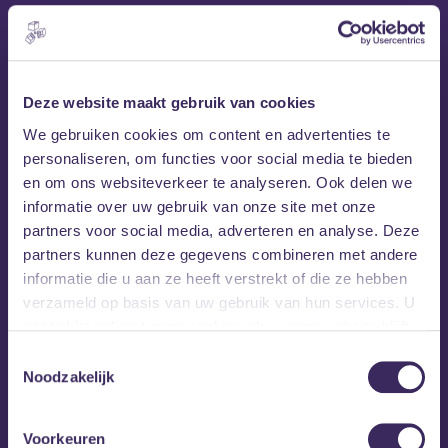
Deze website maakt gebruik van cookies
We gebruiken cookies om content en advertenties te
Grote Geelstaart
personaliseren, om functies voor social media te bieden
en om ons websiteverkeer te analyseren. Ook delen we
Grote Geelstaart
De mannen van
komen uit Zeeland
informatie over uw gebruik van onze site met onze
en zijn altijd gekleed in een witte blouse met
partners voor social media, adverteren en analyse. Deze
flamboyante stropdas. Ze hebben de afgelopen twee
partners kunnen deze gegevens combineren met andere
jaar al menig zaal naar hun hand weten te trekken. Met
informatie die u aan ze heeft verstrekt of die ze hebben
voorprogramma’s van onder andere Marathon, Iguana
verzameld op basis van uw gebruik van hun services. U
Death Cult, YHWH Nailgun en RONKER hebben ze
gaat akkoord met onze cookies als u onze website blijft
zichzelf al aardig op de kaart weten te zetten. Grote
gebruiken.
Geelstaart mixt noise-rock met verknipte discobeat.
Toestemmingsselectie
Noodzakelijk
Vorig jaar in oktober hebben ze hun eerste single
‘Barch’ gereleased. Dit jaar staat in het teken van hun
Voorkeuren