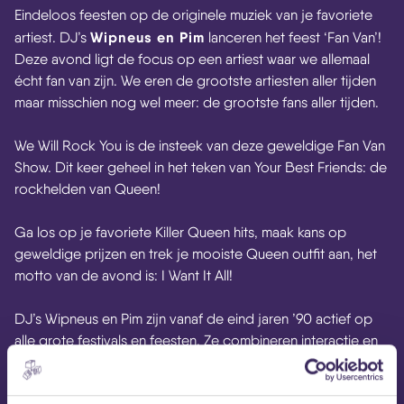
Eindeloos feesten op de originele muziek van je favoriete
Wipneus en Pim
artiest. DJ’s
lanceren het feest ‘Fan Van’!
Deze avond ligt de focus op een artiest waar we allemaal
écht fan van zijn. We eren de grootste artiesten aller tijden
maar misschien nog wel meer: de grootste fans aller tijden.
We Will Rock You is de insteek van deze geweldige Fan Van
Show. Dit keer geheel in het teken van Your Best Friends: de
rockhelden van Queen!
Ga los op je favoriete Killer Queen hits, maak kans op
geweldige prijzen en trek je mooiste Queen outfit aan, het
motto van de avond is: I Want It All!
DJ’s Wipneus en Pim zijn vanaf de eind jaren ’90 actief op
alle grote festivals en feesten. Ze combineren interactie en
entertainment met de allergrootste hits knalvol energie.