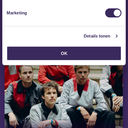
vr 4 sep
Breda Barst
Marketing
Details tonen
OK