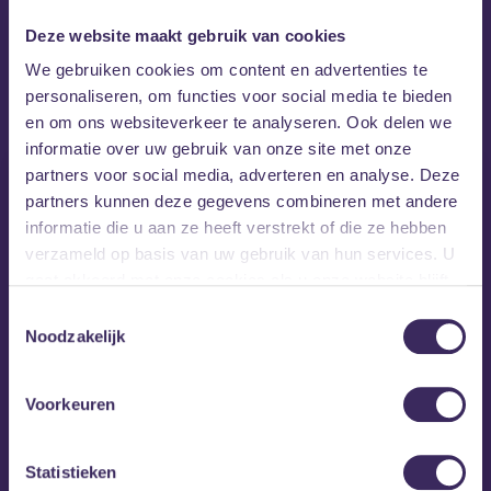
We Are The Champions!
Deze website maakt gebruik van cookies
MEZZ tipt
We gebruiken cookies om content en advertenties te
personaliseren, om functies voor social media te bieden
en om ons websiteverkeer te analyseren. Ook delen we
informatie over uw gebruik van onze site met onze
partners voor social media, adverteren en analyse. Deze
partners kunnen deze gegevens combineren met andere
informatie die u aan ze heeft verstrekt of die ze hebben
verzameld op basis van uw gebruik van hun services. U
gaat akkoord met onze cookies als u onze website blijft
gebruiken.
Toestemmingsselectie
Noodzakelijk
Voorkeuren
Statistieken