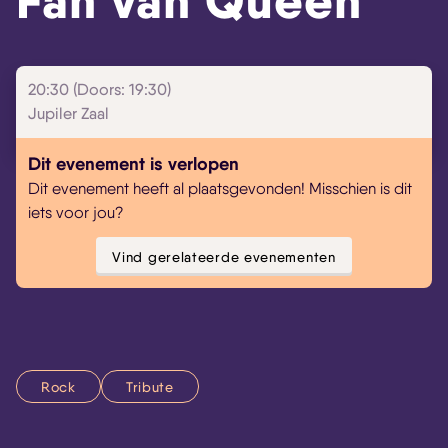
Fan van Queen
20:30 (Doors: 19:30)
Jupiler Zaal
Dit evenement is verlopen
Dit evenement heeft al plaatsgevonden! Misschien is dit
iets voor jou?
Vind gerelateerde evenementen
Rock
Tribute