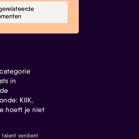
gerelateerde
ementen
categorie
ts in
 de
onde: KIIK,
 hoeft je niet
 talent verdient