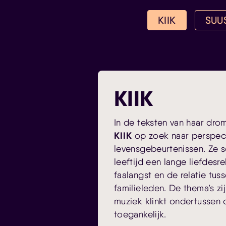
KIIK
SUU
KIIK
In de teksten van haar dr
KIIK
op zoek naar perspect
levensgebeurtenissen. Ze s
leeftijd een lange liefdesr
faalangst en de relatie tus
familieleden. De thema’s zi
muziek klinkt ondertussen
toegankelijk.