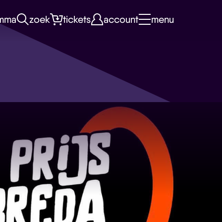
mma
zoek
tickets
account
menu