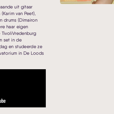
aande uit gitaar
 (Karim van Peet),
en drums (Dimairon
ere haar eigen
 TivoliVredenburg
 set in de
ndag en studeerde ze
rvatorium in De Loods