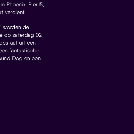
 Phoenix, Pier15,
 verdient.
s’ worden de
ale op zaterdag 02
bestaat uit een
een fantastische
 Sound Dog en een