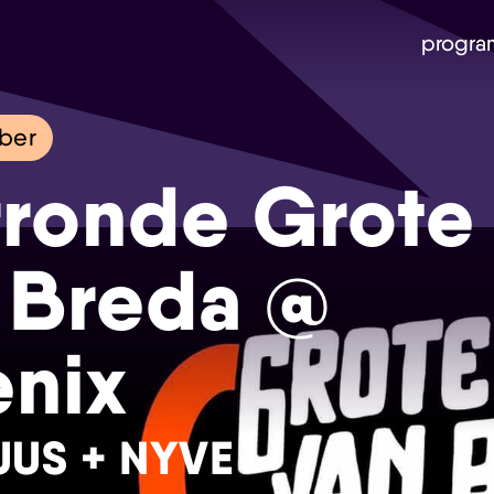
progra
ober
ronde Grote
s Breda @
nix
Skip navigatie
SUUS + NYVE