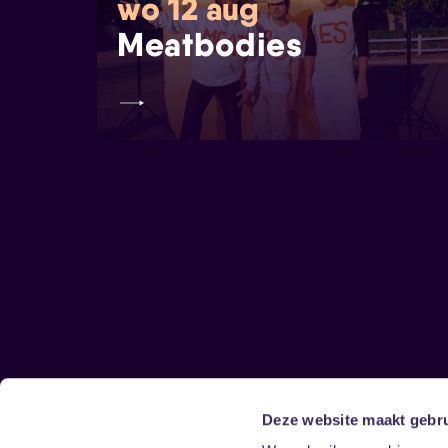
wo 12 aug
Meatbodies
Deze website maakt gebru
Sitemap