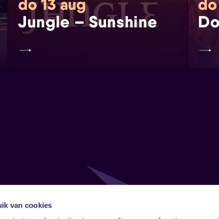
do 13 aug
do
Jungle – Sunshine
Do
ik van cookies
Follow
Onze ni