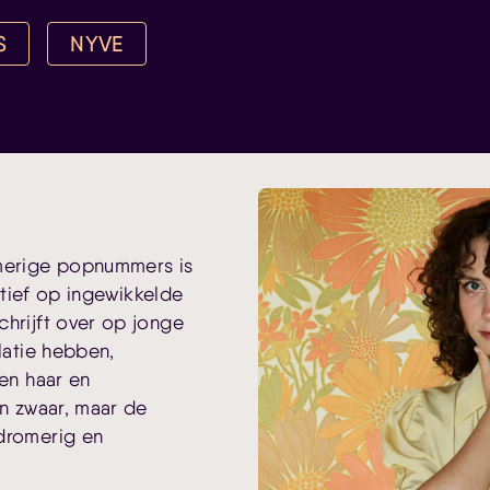
S
NYVE
omerige popnummers is
ief op ingewikkelde
chrijft over op jonge
elatie hebben,
sen haar en
jn zwaar, maar de
 dromerig en