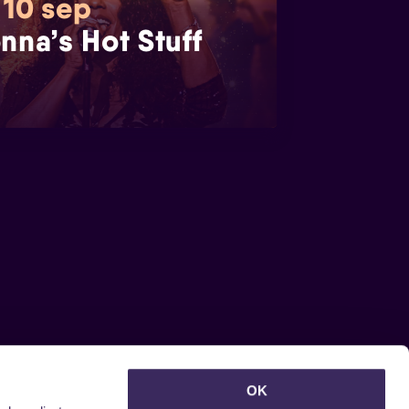
 10 sep
nna’s Hot Stuff
euwsbrief ontvangen?
OK