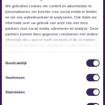
MEZZ tipt
We gebruiken cookies om content en advertenties te
personaliseren, om functies voor social media te bieden
en om ons websiteverkeer te analyseren. Ook delen we
informatie over uw gebruik van onze site met onze
partners voor social media, adverteren en analyse. Deze
partners kunnen deze gegevens combineren met andere
informatie die u aan ze heeft verstrekt of die ze hebben
verzameld op basis van uw gebruik van hun services. U
gaat akkoord met onze cookies als u onze website blijft
gebruiken.
Toestemmingsselectie
Noodzakelijk
Voorkeuren
wo 28 okt
Statistieken
Dan Owen