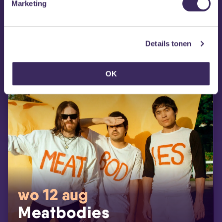
Marketing
Details tonen
OK
wo 12 aug
Meatbodies