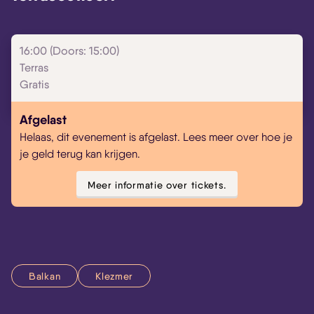
16:00 (Doors: 15:00)
Terras
Gratis
Afgelast
Helaas, dit evenement is afgelast. Lees meer over hoe je
je geld terug kan krijgen.
Meer informatie over tickets.
Balkan
Klezmer