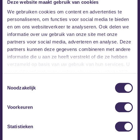
Deze website maakt gebruik van cookies
MEZZ tipt
We gebruiken cookies om content en advertenties te
personaliseren, om functies voor social media te bieden
en om ons websiteverkeer te analyseren. Ook delen we
informatie over uw gebruik van onze site met onze
partners voor social media, adverteren en analyse. Deze
partners kunnen deze gegevens combineren met andere
informatie die u aan ze heeft verstrekt of die ze hebben
verzameld op basis van uw gebruik van hun services. U
gaat akkoord met onze cookies als u onze website blijft
gebruiken.
Toestemmingsselectie
Noodzakelijk
Voorkeuren
za 3 okt
Statistieken
Fanfare Ciocarlia