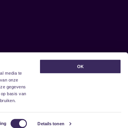
euwsbrief ontvangen?
OK
al media te
 van onze
deze gegevens
 op basis van
bruiken.
ing
Details tonen