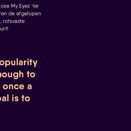
ose My Eyes’ ter
ten de afgelopen
, rotsvaste
urt!
opularity
enough to
s once a
al is to