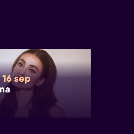
 16 sep
na