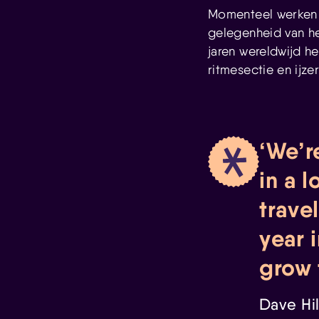
Momenteel werken 
gelegenheid van he
jaren wereldwijd he
ritmesectie en ijz
We’r
in a 
trave
year i
grow 
Dave Hil