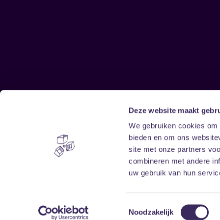
Deze website maakt gebru
Sitemap
We gebruiken cookies om c
bieden en om ons websitev
Home
Disclaimer
site met onze partners vo
Vrijwilligers
Toegankelijkheid
combineren met andere inf
Verhuur
Privacy & cookies
uw gebruik van hun service
Toestemmingsselectie
Noodzakelijk