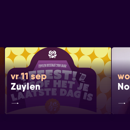
vr 11 sep
wo
Zuylen
No