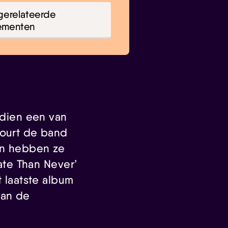
gerelateerde
ementen
sdien een van
tourt de band
en hebben ze
Late Than Never’
t laatste album
 van de