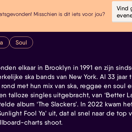
Vind 
atsgevonden! Misschien is dit iets voor jou?
even
ka
Soul
nden elkaar in Brooklyn in 1991 en zijn sind
kelijke ska bands van New York. Al 33 jaar 
 rond met hun mix van ska, reggae en soul 
 en talloze singles uitgebracht, van ‘Better 
itelde album ‘The Slackers’. In 2022 kwam he
unlight Fool Ya’ uit, dat al snel naar de top
llboard-charts shoot.