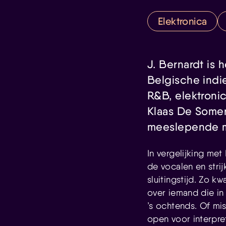
Elektronica
J. Bernardt is 
Belgische indi
R&B, elektroni
Klaas De Somer
meeslepende m
In vergelijking me
de vocalen en stri
sluitingstijd. Zo kw
over iemand die in
’s ochtends. Of mi
open voor interpret