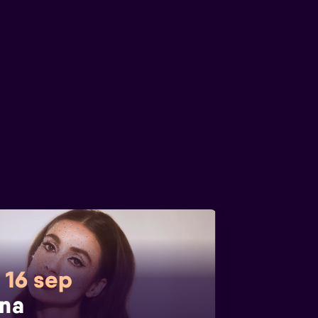
 16 sep
na