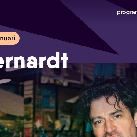
progra
nuari
ernardt
Skip navigatie