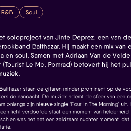
R&B
Soul
het soloproject van Jinte Deprez, een van d
erockband Balthazar. Hij maakt een mix van 
ca en soul. Samen met Adriaan Van de Velde
 (Tourist Le Mc, Pomrad) betovert hij het pu
uziek.
t Balthazar staan de gitaren minder prominent op de vo
jkers de aandacht. De muziek ademt de sfeer van een n
am onlangs zijn nieuwe single ‘Four In The Morning’ uit. 
 een licht verdoofde staat een moment van helderheid b
sschien was het net een zeldzaam nuchter moment, dat l
atie.