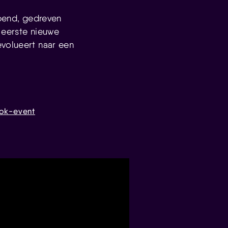
pend, gedreven
 eerste nieuwe
evolueert naar een
ok-event