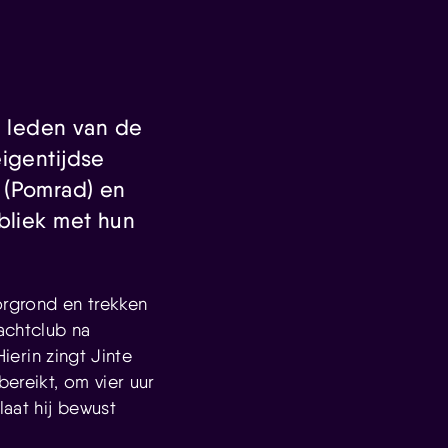
e leden van de
eigentijdse
 (Pomrad) en
bliek met hun
orgrond en trekken
achtclub na
Hierin zingt Jinte
ereikt, om vier uur
aat hij bewust