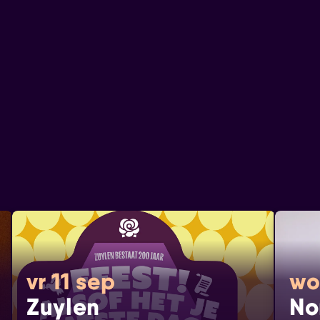
vr 11 sep
wo
Zuylen
No