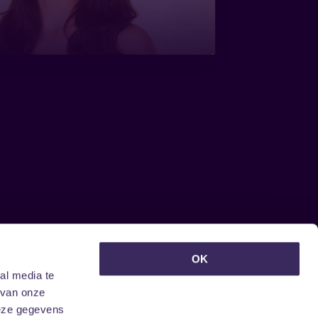
euwsbrief ontvangen?
OK
al media te
 van onze
deze gegevens