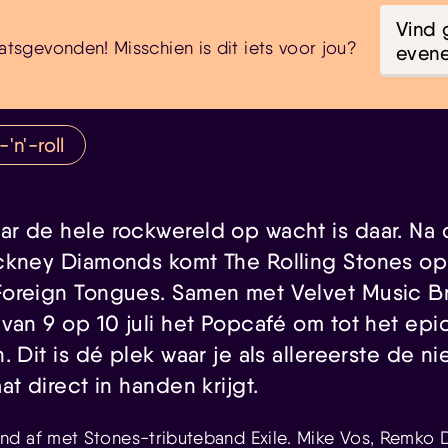
Vind 
atsgevonden! Misschien is dit iets voor jou?
even
'n'-roll
r de hele rockwereld op wacht is daar. Na
ckney Diamonds komt The Rolling Stones op 1
oreign Tongues. Samen met Velvet Music B
 van 9 op 10 juli het Popcafé om tot het ep
. Dit is dé plek waar je als allereerste de n
at direct in handen krijgt.
d af met Stones-tributeband Exile. Mike Vos, Remko D