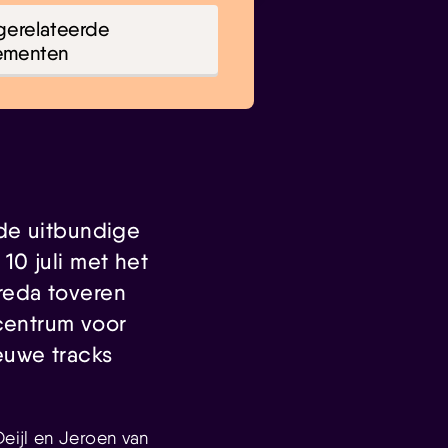
gerelateerde
ementen
 de uitbundige
0 juli met het
reda toveren
icentrum voor
ieuwe tracks
eijl en Jeroen van