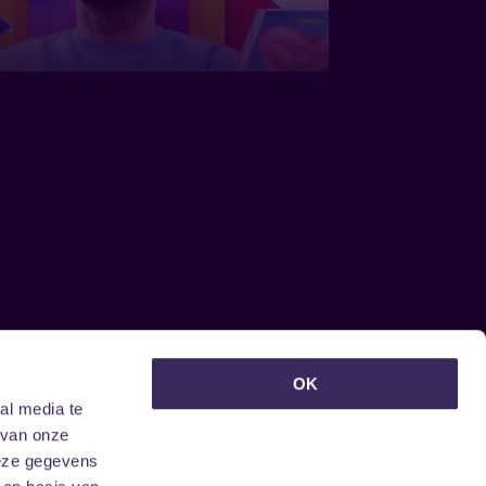
euwsbrief ontvangen?
OK
al media te
 van onze
deze gegevens