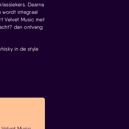
lassiekers. Daarna
m wordt integraal
rt Velvet Music met
nacht? dan ontvang
hisky in de style
j Velvet Music