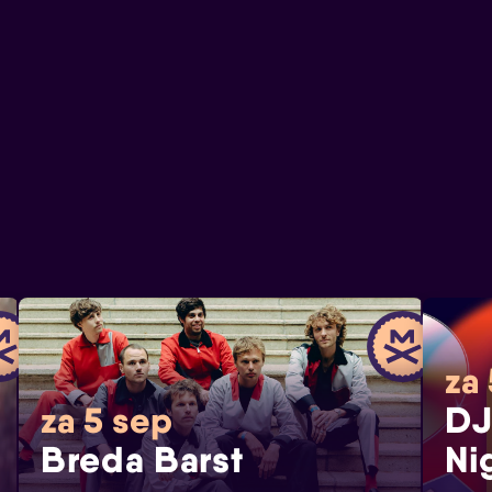
za
DJ
za 5 sep
Breda Barst
Ni