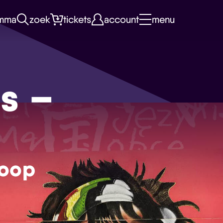
mma
zoek
tickets
account
menu
es –
koop