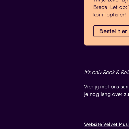
Breda. Let op: 
komt ophalen!
Bestel hier
It’s only Rock & Roll
Vier jij met ons s
je nog lang over zu
Website Velvet Mus