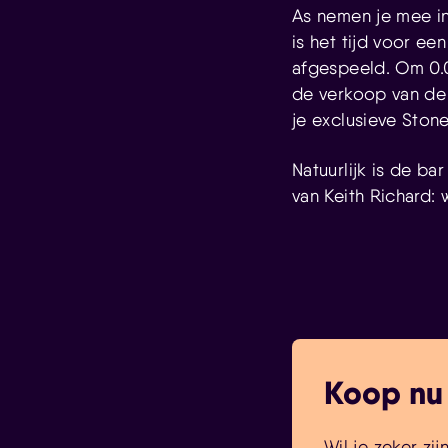
As nemen je mee in
is het tijd voor ee
afgespeeld. Om 0.0
de verkoop van de 
je exclusieve Ston
Natuurlijk is de ba
van Keith Richard:
Koop nu
Wil je zeker zi