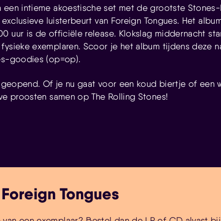
 een intieme akoestische set met de grootste Stones-k
n exclusieve luisterbeurt van Foreign Tongues. Het albu
0 uur is de officiële release. Klokslag middernacht sta
fysieke exemplaren. Scoor je het album tijdens deze 
es-goodies (op=op).
r geopend. Of je nu gaat voor een koud biertje of een w
 we proosten samen op The Rolling Stones!
 Foreign Tongues
jn van een exemplaar? Bestel dan de LP of CD alvast bi