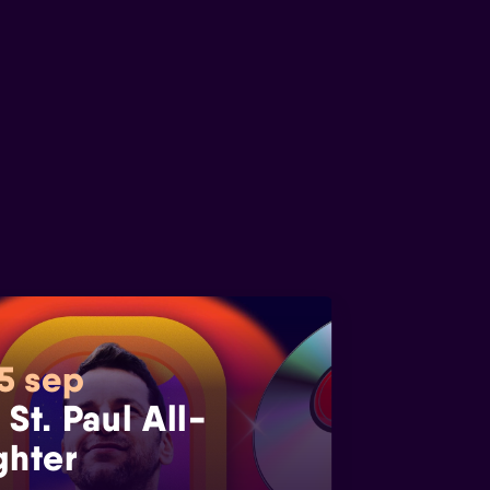
 5 sep
 St. Paul All-
ghter