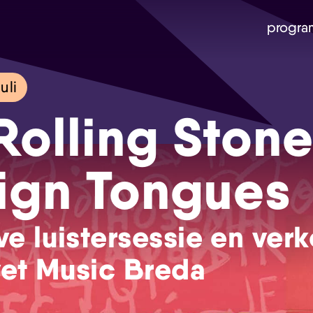
progra
uli
Rolling Ston
ign Tongues
ve luistersessie en ver
vet Music Breda
Skip navigatie