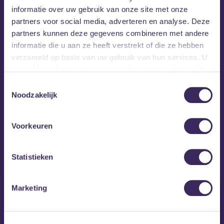
informatie over uw gebruik van onze site met onze
partners voor social media, adverteren en analyse. Deze
partners kunnen deze gegevens combineren met andere
informatie die u aan ze heeft verstrekt of die ze hebben
verzameld op basis van uw gebruik van hun services. U
gaat akkoord met onze cookies als u onze website blijft
gebruiken.
Toestemmingsselectie
Noodzakelijk
Voorkeuren
MEZZ tipt
Statistieken
Marketing