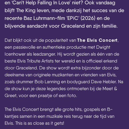
en ‘Can’t Help Falling In Love’ niet? Ook vandaag
blijft The King leven, mede dankzij het succes van de
recente Baz Luhrmann-film 'EPiC' (2026) en de
blijvende aandacht voor Graceland en zijn familie.
The Elvis Concert
Dat blijkt ook uit de populariteit van
,
een passievolle en authentieke productie met Dwight
Icenhower als leadzanger. Hij wordt gezien als één van de
beste Elvis Tribute Artists ter wereld en is officieel erkend
door Graceland. De show wordt extra bijzonder door de
deelname van originele muzikanten en vrienden van Elvis,
zoals drummer Bob Lanning en bodyguard Dave Hebler. Na
de show kun je deze legendes ontmoeten bij de Meet &
Greet, voor een praatje of een foto.
The Elvis Concert brengt alle grote hits, gospels en B-
kantjes samen in een muzikale reis terug naar de tijd van
Elvis. This is as close as it gets!