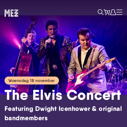
Tickets
Account
Progr
Menu
Zoek
Woensdag 18 november
The Elvis Concert
Featuring Dwight Icenhower & original
bandmembers
Skip navigatie