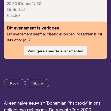
20:30 (Doors: 19:30)
Grote Zaal
€ 29,50
Dit evenement is verlopen
Dit evenement heeft al plaatsgevonden! Misschien is dit
iets voor jou?
Vind gerelateerde evenementen
Rock
Tribute
Al een halve eeuw zit 'Bohemian Rhapsody' in ons
collectieve geheugen. De recente Top 2000-