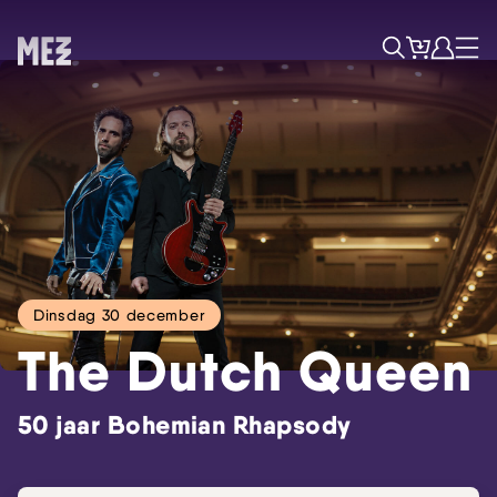
Tickets
Account
Progr
Menu
Zoek
Dinsdag 30 december
The Dutch Queen
50 jaar Bohemian Rhapsody
Skip navigatie