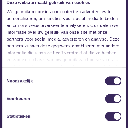
Deze website maakt gebruik van cookies
We gebruiken cookies om content en advertenties te
personaliseren, om functies voor social media te bieden
en om ons websiteverkeer te analyseren. Ook delen we
informatie over uw gebruik van onze site met onze
partners voor social media, adverteren en analyse. Deze
partners kunnen deze gegevens combineren met andere
informatie die u aan ze heeft verstrekt of die ze hebben
verzameld op basis van uw gebruik van hun services. U
gaat akkoord met onze cookies als u onze website blijft
gebruiken.
Toestemmingsselectie
Noodzakelijk
Voorkeuren
Statistieken