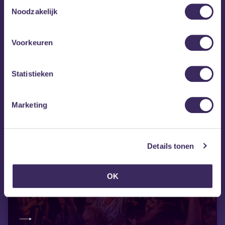
Toestemmingsselectie
Noodzakelijk
Voorkeuren
Statistieken
Marketing
Details tonen
vr 28 aug
OK
40UP