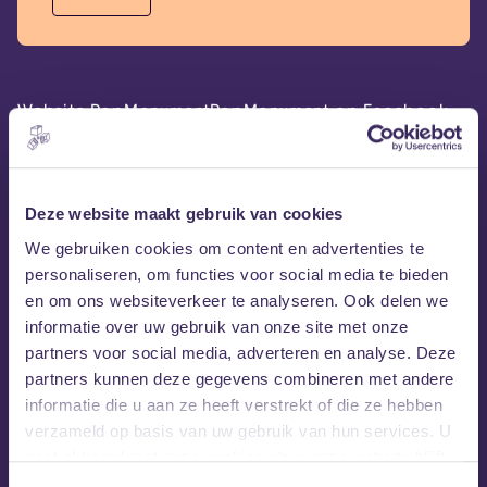
Website PopMonument
PopMonument op Facebook
PopMonument op Instagram
Deze website maakt gebruik van cookies
We gebruiken cookies om content en advertenties te
personaliseren, om functies voor social media te bieden
en om ons websiteverkeer te analyseren. Ook delen we
informatie over uw gebruik van onze site met onze
partners voor social media, adverteren en analyse. Deze
partners kunnen deze gegevens combineren met andere
informatie die u aan ze heeft verstrekt of die ze hebben
MEZZ tipt
verzameld op basis van uw gebruik van hun services. U
gaat akkoord met onze cookies als u onze website blijft
gebruiken.