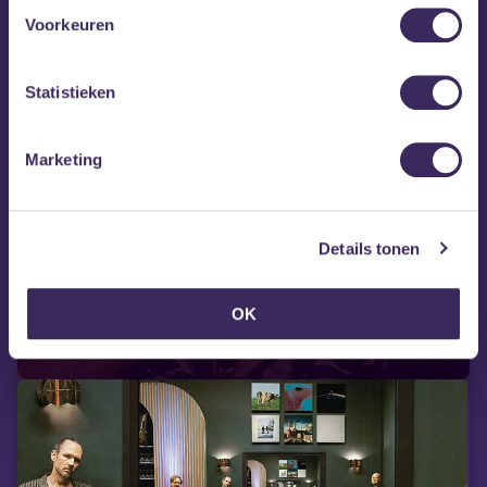
Voorkeuren
Statistieken
Marketing
do 10 sep
Details tonen
Donna’s Hot Stuff
OK