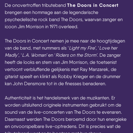
The Doors in Concert
De onovertroffen tributeband
brengen een hommage aan de legendarische
psychedelische rock band The Doors, waarvan zanger en
icoon Jim Morrison in 1971 overleed.
The Doors in Concert nemen je mee naar de hoogtijdagen
van de band, met nummers als ‘
Light my Fire’
, ‘
Love her
Madly’,
‘
L.A. Woman’
en ‘
Riders on the Storm’.
De zanger
heeft de looks en stem van Jim Morrison, de toetsenist
vertoont verbluffende gelijkenis met Ray Manzarek, de
gitarist speelt en klinkt als Robby Krieger en de drummer
kan John Densmore tot in de finesses benaderen.
Authenticiteit is het handelsmerk van de muzikanten. Er
worden uitsluitend originele instrumenten gebruikt om de
sound van de live-concerten van The Doors te evenaren.
Daarnaast werden The Doors beroemd door hun energieke
en onvoorspelbare live-optredens. Dit is precies wat de