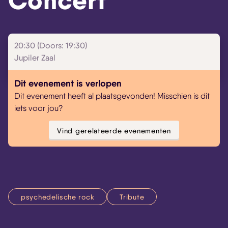
Concert
20:30 (Doors: 19:30)
Jupiler Zaal
Dit evenement is verlopen
Dit evenement heeft al plaatsgevonden! Misschien is dit
iets voor jou?
Vind gerelateerde evenementen
psychedelische rock
Tribute