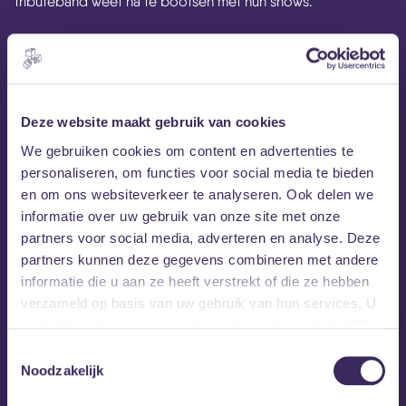
tributeband weet na te bootsen met hun shows.
Deze website maakt gebruik van cookies
We gebruiken cookies om content en advertenties te
personaliseren, om functies voor social media te bieden
en om ons websiteverkeer te analyseren. Ook delen we
informatie over uw gebruik van onze site met onze
partners voor social media, adverteren en analyse. Deze
MEZZ tipt
partners kunnen deze gegevens combineren met andere
informatie die u aan ze heeft verstrekt of die ze hebben
verzameld op basis van uw gebruik van hun services. U
gaat akkoord met onze cookies als u onze website blijft
gebruiken.
Toestemmingsselectie
Noodzakelijk