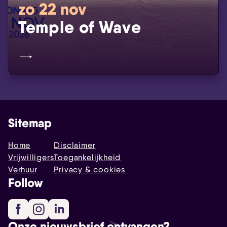
zo 22 nov
Temple of Wave
Sitemap
Home
Disclaimer
Vrijwilligers
Toegankelijkheid
Verhuur
Privacy & cookies
Follow
Facebook
Instagram
LinkedIn
Onze nieuwsbrief ontvangen?