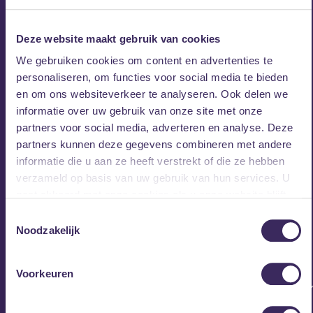
Bella Berry
Noize Magazine
Deze website maakt gebruik van cookies
We gebruiken cookies om content en advertenties te
personaliseren, om functies voor social media te bieden
The 113 op Facebook
The 113 op Instagram
en om ons websiteverkeer te analyseren. Ook delen we
Facebook event
informatie over uw gebruik van onze site met onze
partners voor social media, adverteren en analyse. Deze
partners kunnen deze gegevens combineren met andere
informatie die u aan ze heeft verstrekt of die ze hebben
verzameld op basis van uw gebruik van hun services. U
gaat akkoord met onze cookies als u onze website blijft
gebruiken.
Toestemmingsselectie
Noodzakelijk
Voorkeuren
https://open.spotify.com/artist/46vIwkB5m3AyV3CmxYCbUe
si=WJA1NhrdQn2u7k5wzsk4uQ