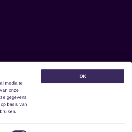
euwsbrief ontvangen?
OK
al media te
 van onze
deze gegevens
 op basis van
bruiken.