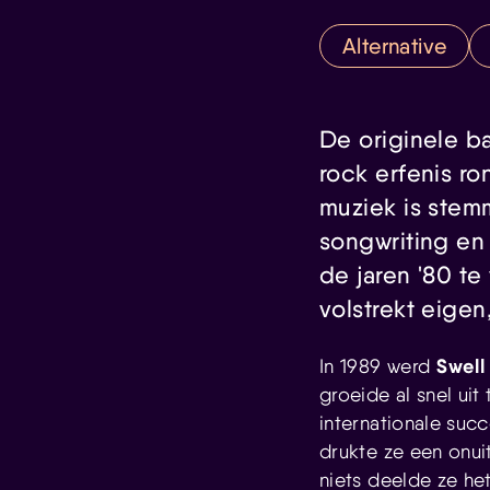
Alternative
De originele b
rock erfenis r
muziek is stem
songwriting en
de jaren '80 te
volstrekt eigen
Swell
In 1989 werd
groeide al snel ui
internationale succ
drukte ze een onui
niets deelde ze he