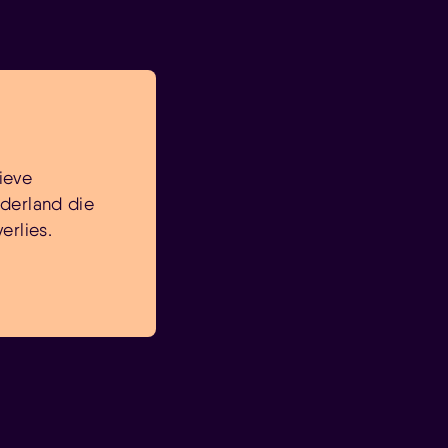
ieve
ederland die
erlies.