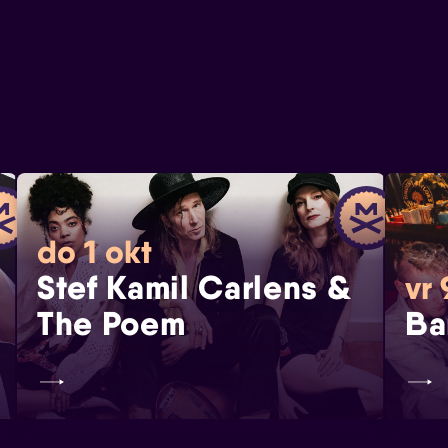
do 1 okt
Stef Kamil Carlens &
vr 
The Poem
Ba