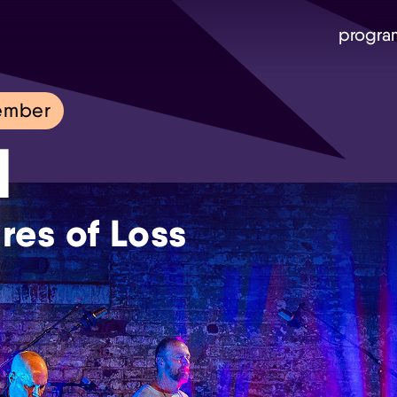
progra
ember
l
res of Loss
Skip navigatie