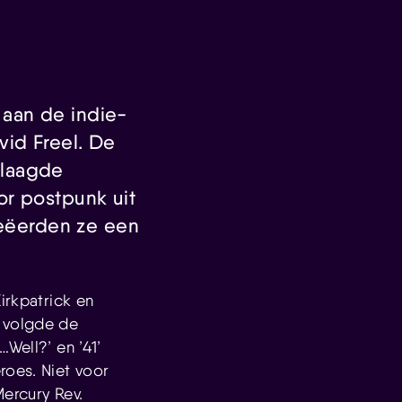
aan de indie-
id Freel. De
elaagde
or postpunk uit
reëerden ze een
irkpatrick en
0 volgde de
Well?’ en ’41’
roes. Niet voor
Mercury Rev.