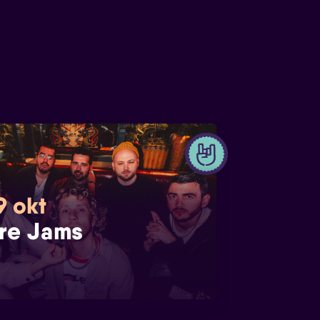
9 okt
re Jams