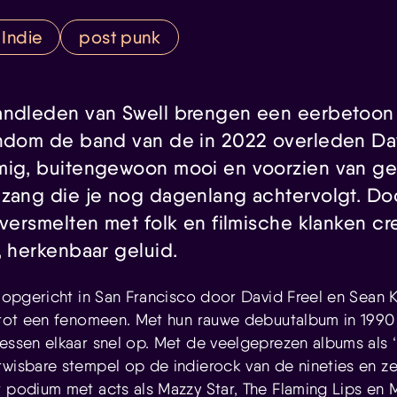
Indie
post punk
andleden van Swell brengen een eerbetoon 
ondom de band van de in 2022 overleden Dav
mig, buitengewoon mooi en voorzien van g
 zang die je nog dagenlang achtervolgt. Do
 versmelten met folk en filmische klanken c
, herkenbaar geluid.
opgericht in San Francisco door David Freel en Sean K
t tot een fenomeen. Met hun rauwe debuutalbum in 199
essen elkaar snel op. Met de veelgeprezen albums als ‘…
twisbare stempel op de indierock van de nineties en ze
t podium met acts als Mazzy Star, The Flaming Lips en 