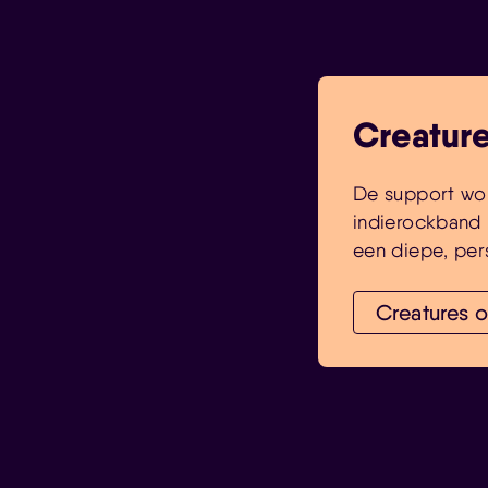
Creature
De support wor
indierockband 
een diepe, per
Creatures 