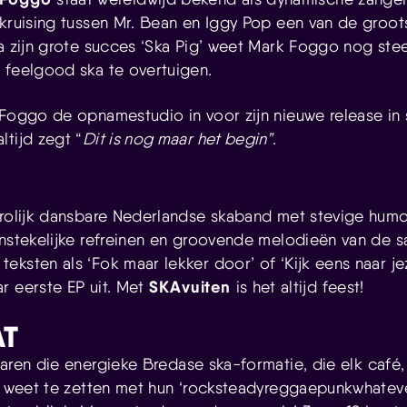
 kruising tussen Mr. Bean en Iggy Pop een van de groot
a zijn grote succes ‘Ska Pig’ weet Mark Foggo nog stee
 feelgood ska te overtuigen.
 Foggo de opnamestudio in voor zijn nieuwe release in
ltijd zegt “
Dit is nog maar het begin”
.
vrolijk dansbare Nederlandse skaband met stevige humor.
anstekelijke refreinen en groovende melodieën van de 
ksten als ‘Fok maar lekker door’ of ‘Kijk eens naar jeze
SKAvuiten
r eerste EP uit. Met
is het altijd feest!
AT
 jaren die energieke Bredase ska-formatie, die elk café, 
op weet te zetten met hun ‘rocksteadyreggaepunkwhateve