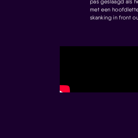
pas geslaagd als h
met een hoofdletter
skanking in front ou