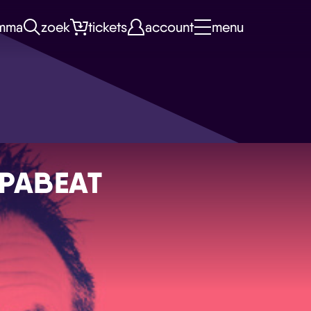
mma
zoek
tickets
account
menu
PPABEAT