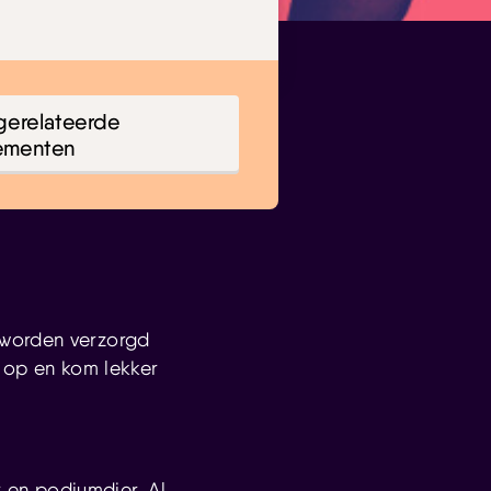
gerelateerde
ementen
 worden verzorgd
 op en kom lekker
 en podiumdier. Al