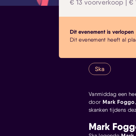
€ 13 voorverkoop | €
Dit evenement is verlopen
Dit evenement heeft al pla
Ska
Vanmiddag een hee
Mark Foggo
door
skanken tijdens de
Mark Fogg
Mark
Ska legende