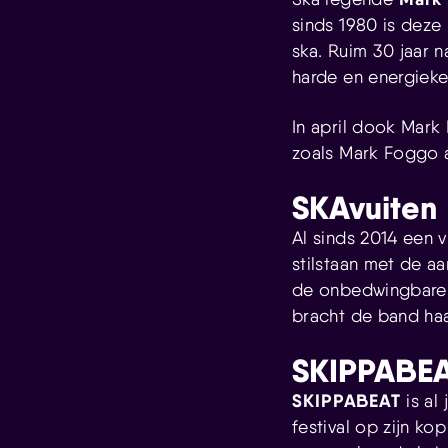
sinds 1980 is deze
ska. Ruim 30 jaar n
harde en energieke
In april dook Mark
zoals Mark Foggo a
SKAvuiten
Al sinds 2014 een 
stilstaan met de a
de onbedwingbare te
bracht de band haa
SKIPPABE
SKIPPABEAT
is al
festival op zijn k