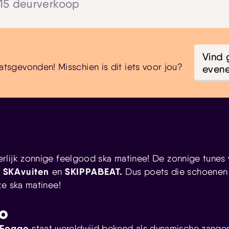
 15 deurverkoop
Vind 
atsgevonden! Misschien is dit iets voor jou?
even
rlijk zonnige feelgood ska matinee! De zonnige tunes
SKAvuiten
SKIPPABEAT.
,
en
Dus poets die schoenen
ze ska matinee!
o
 Foggo
staat wereldwijd bekend als dynamische zanger