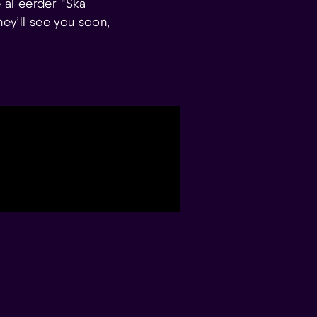
 al eerder “Ska
hey’ll see you soon,