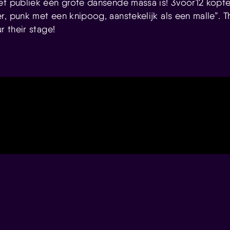
et publiek één grote dansende massa is! 3voor12 kopte
, punk met een knipoog, aanstekelijk als een malle”. T
r their stage!