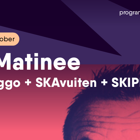
progra
tober
Matinee
ggo + SKAvuiten + SKI