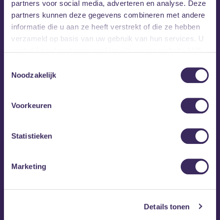
partners voor social media, adverteren en analyse. Deze
partners kunnen deze gegevens combineren met andere
informatie die u aan ze heeft verstrekt of die ze hebben
verzameld op basis van uw gebruik van hun services. U
gaat akkoord met onze cookies als u onze website blijft
gebruiken.
Toestemmingsselectie
Noodzakelijk
MEZZ tipt
Voorkeuren
Statistieken
Marketing
Details tonen