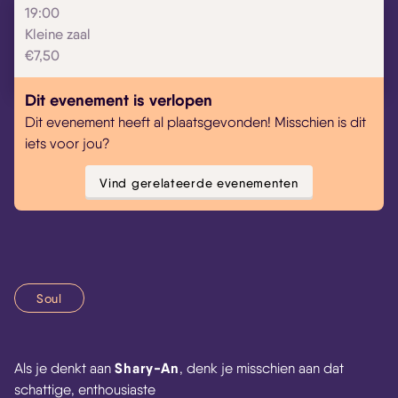
19:00
Kleine zaal
€7,50
Dit evenement is verlopen
Dit evenement heeft al plaatsgevonden! Misschien is dit
iets voor jou?
Vind gerelateerde evenementen
Soul
Shary-An
Als je denkt aan
, denk je misschien aan dat
schattige, enthousiaste