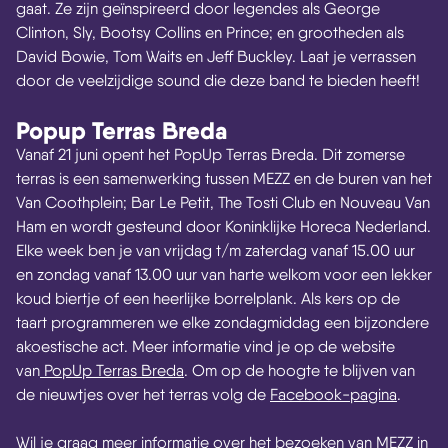
gaat. Ze zijn geïnspireerd door legendes als George
Clinton, Sly, Bootsy Collins en Prince; en grootheden als
David Bowie, Tom Waits en Jeff Buckley. Laat je verrassen
door de veelzijdige sound die deze band te bieden heeft!
Popup Terras Breda
Vanaf 21 juni opent het PopUp Terras Breda. Dit zomerse
terras is een samenwerking tussen MEZZ en de buren van het
Van Coothplein; Bar Le Petit, The Tosti Club en Nouveau Van
Ham en wordt gesteund door Koninklijke Horeca Nederland.
Elke week ben je van vrijdag t/m zaterdag vanaf 15.00 uur
en zondag vanaf 13.00 uur van harte welkom voor een lekker
koud biertje of een heerlijke borrelplank. Als kers op de
taart programmeren we elke zondagmiddag een bijzondere
akoestische act. Meer informatie vind je op de website
van
PopUp Terras Breda
. Om op de hoogte te blijven van
de nieuwtjes over het terras volg de
Facebook-pagina
.
Wil je graag meer informatie over het bezoeken van MEZZ in