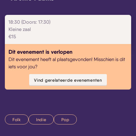
Skip navigatie
18:30 (Doors: 17:30)
Kleine zaal
€15
Dit evenement is verlopen
Dit evenement heeft al plaatsgevonden! Misschien is dit
iets voor jou?
Vind gerelateerde evenementen
Folk
Indie
Pop