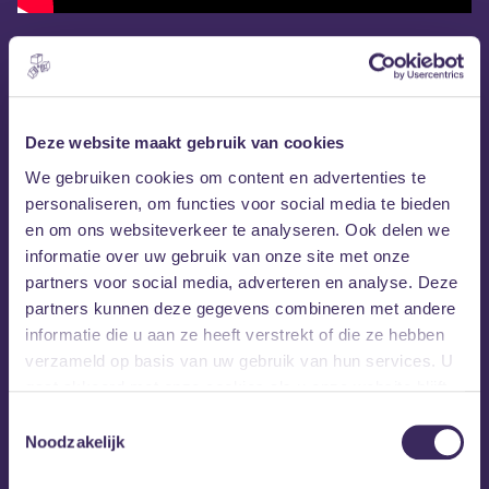
Deze website maakt gebruik van cookies
We gebruiken cookies om content en advertenties te
personaliseren, om functies voor social media te bieden
en om ons websiteverkeer te analyseren. Ook delen we
informatie over uw gebruik van onze site met onze
partners voor social media, adverteren en analyse. Deze
partners kunnen deze gegevens combineren met andere
informatie die u aan ze heeft verstrekt of die ze hebben
verzameld op basis van uw gebruik van hun services. U
gaat akkoord met onze cookies als u onze website blijft
gebruiken.
Toestemmingsselectie
Noodzakelijk