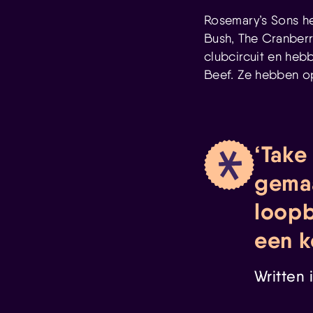
Rosemary’s Sons h
Bush, The Cranberri
clubcircuit en he
Beef. Ze hebben op
Take 
gemaa
loopb
een k
Written 