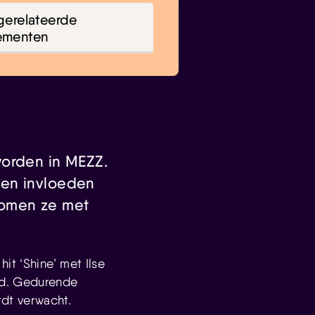
gerelateerde
ementen
worden in MEZZ.
 en invloeden
komen ze met
it ‘Shine’ met Ilse
rd. Gedurende
dt verwacht.