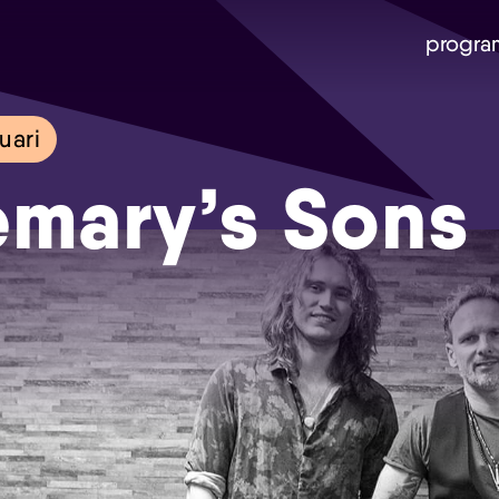
progra
uari
mary’s Sons
Skip navigatie