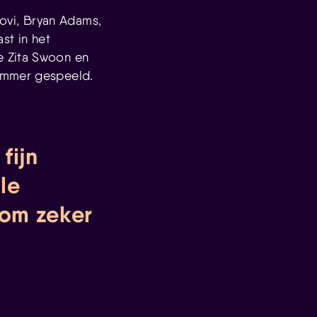
ovi, Bryan Adams,
st in het
e Zita Swoon en
Summer gespeeld.
fijn
le
 om zeker