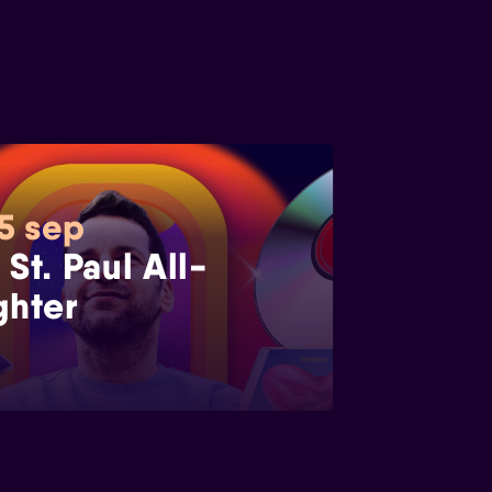
 5 sep
 St. Paul All-
ghter