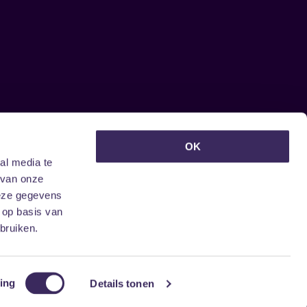
euwsbrief ontvangen?
OK
al media te
 van onze
deze gegevens
 op basis van
bruiken.
ing
Details tonen