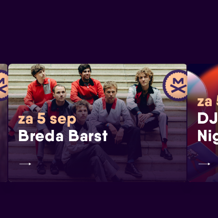
za
DJ
za 5 sep
Breda Barst
Ni