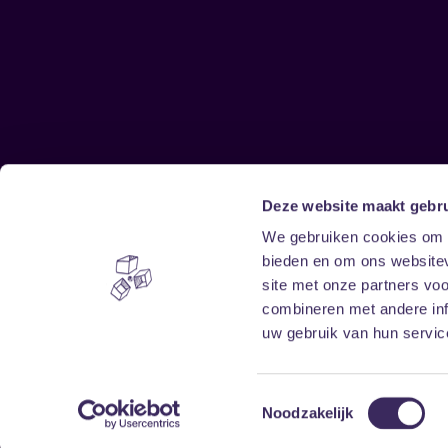
Deze website maakt gebru
Sitemap
We gebruiken cookies om c
bieden en om ons websitev
Home
Disclaimer
site met onze partners vo
Vrijwilligers
Toegankelijkheid
combineren met andere inf
Verhuur
Privacy & cookies
uw gebruik van hun service
Toestemmingsselectie
Noodzakelijk