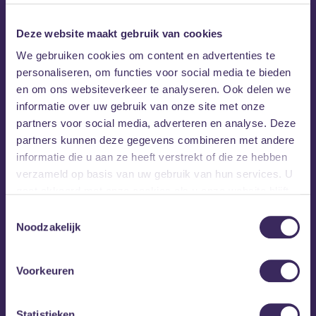
Deze website maakt gebruik van cookies
We gebruiken cookies om content en advertenties te
personaliseren, om functies voor social media te bieden
AWKWARD i
is een gevestigde naam in singer-
en om ons websiteverkeer te analyseren. Ook delen we
songwriterland. Twee zeer goed ontvangen albums
informatie over uw gebruik van onze site met onze
verschenen er reeds op label annex keurmerk Excelsior
partners voor social media, adverteren en analyse. Deze
Records. Djurre de Haan, de persoon die schuil gaat achter
partners kunnen deze gegevens combineren met andere
het alter ego, is daarnaast ook componist van muziek voor
informatie die u aan ze heeft verstrekt of die ze hebben
films en theater. Begin 2018 komt het derde album van
verzameld op basis van uw gebruik van hun services. U
AKWARD i uit, getiteld ‘KYD’. Een gevarieerde en rijke plaat
gaat akkoord met onze cookies als u onze website blijft
waarop de grenzen tussen pop, blues, folk en indie
gebruiken.
vervagen, maar de krachtige vocalen van De Haan altijd de
Toestemmingsselectie
Noodzakelijk
richting blijven bepalen. Gewapend met enkel gitaar en
stem zal hij dit najaar het nieuwe werk live spelen.
Voorkeuren
Statistieken