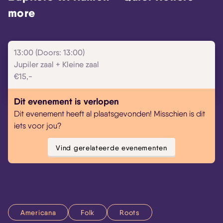
more
13:00 (Doors: 13:00)
Jupiler zaal + Kleine zaal
€15,-
Skip navigatie
Dit evenement is verlopen
Dit evenement heeft al plaatsgevonden! Misschien is dit
iets voor jou?
Vind gerelateerde evenementen
Americana
Folk
Roots