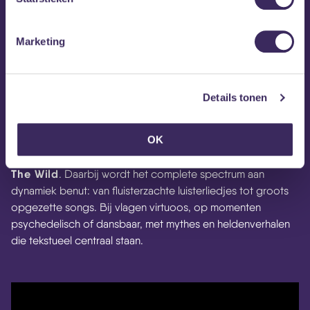
Marketing
Details tonen
Folk, blues en andere americana-varianten die zijn ontstaan
in de eerste helft van de 20e eeuw zijn de kaders
OK
Aidan &
waarbinnen gewerkt wordt door het Eindhovense
The Wild
. Daarbij wordt het complete spectrum aan
dynamiek benut: van fluisterzachte luisterliedjes tot groots
opgezette songs. Bij vlagen virtuoos, op momenten
psychedelisch of dansbaar, met mythes en heldenverhalen
die tekstueel centraal staan.