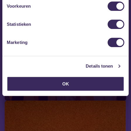
Voorkeuren
Statistieken
Marketing
wo 12 aug
Details tonen
Meatbodies
OK