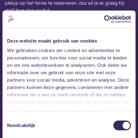
plekje op het terras te reserveren, dus wil je er graag bij
zijn? Kom dan op tijd.
Meer informatie vind je op de website van
PopUp Terras
Breda
. Om op de hoogte te blijven van de nieuwtjes over
het terras volg de
Facebook-pagina
.
Deze website maakt gebruik van cookies
We gebruiken cookies om content en advertenties te
Wil je graag meer informatie over het bezoeken van MEZZ in
personaliseren, om functies voor social media te bieden
tijden van corona? Lees dan onze
FAQ
!
en om ons websiteverkeer te analyseren. Ook delen we
informatie over uw gebruik van onze site met onze
partners voor social media, adverteren en analyse. Deze
MEZZ tipt
partners kunnen deze gegevens combineren met andere
informatie die u aan ze heeft verstrekt of die ze hebben
verzameld op basis van uw gebruik van hun services. U
gaat akkoord met onze cookies als u onze website blijft
gebruiken.
Toestemmingsselectie
Noodzakelijk