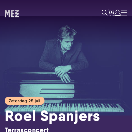
Tickets
Account
Progr
Menu
Zoek
Zaterdag 25 juli
Skip navigatie
Roel Spanjers
Terrasconcert