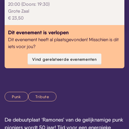
20:00 (Doors: 19:30)
Grote Zaal
Skip navigatie
€ 23,50
Dit evenement is verlopen
Dit evenement heeft al plaatsgevonden! Misschien is dit
iets voor jou?
Vind gerelateerde evenementen
Punk
Tribute
De debuutplaat ‘Ramones’ van de gelijknamige punk
pioniers wordt 50 jaar! Tijd voor een energieke