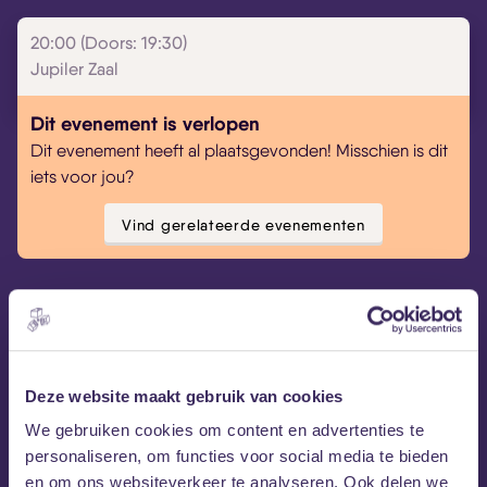
20:00 (Doors: 19:30)
Jupiler Zaal
Dit evenement is verlopen
Dit evenement heeft al plaatsgevonden! Misschien is dit
iets voor jou?
Vind gerelateerde evenementen
muziekquiz
Quiz
Deze website maakt gebruik van cookies
We gebruiken cookies om content en advertenties te
Quiz’M
is een gezellige muziekquiz met uitdagende,
personaliseren, om functies voor social media te bieden
grappige en breinbrekende vragen voor de muziekfreak,
en om ons websiteverkeer te analyseren. Ook delen we